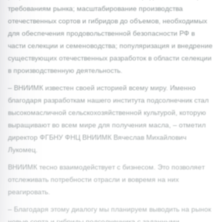
требованиям рынка; масштабирование производства
отечественных сортов и гибридов до объемов, необходимых
для обеспечения продовольственной безопасности РФ в
части селекции и семеноводства; популяризация и внедрение
существующих отечественных разработок в области селекции
в производственную деятельность.
– ВНИИМК известен своей историей всему миру. Именно
благодаря разработкам нашего института подсолнечник стал
высокомасличной сельскохозяйственной культурой, которую
выращивают во всем мире для получения масла, – отметил
директор ФГБНУ ФНЦ ВНИИМК Вячеслав Михайлович
Лукомец.
ВНИИМК тесно взаимодействует с бизнесом. Это позволяет
отслеживать потребности отрасли и вовремя на них
реагировать.
– Благодаря этому диалогу мы планируем выводить на рынок
новые сорта и гибриды подсолнечника с заданными