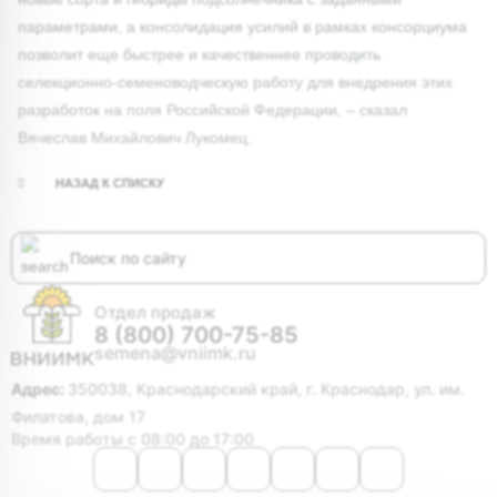
параметрами, а консолидация усилий в рамках консорциума
позволит еще быстрее и качественнее проводить
селекционно-семеноводческую работу для внедрения этих
разработок на поля Российской Федерации, – сказал
Вячеслав Михайлович Лукомец.
НАЗАД К СПИСКУ
Отдел продаж
8 (800) 700-75-85
semena@vniimk.ru
Адрес:
350038, Краснодарский край, г. Краснодар, ул. им.
Филатова, дом 17
Время работы с 08:00 до 17:00