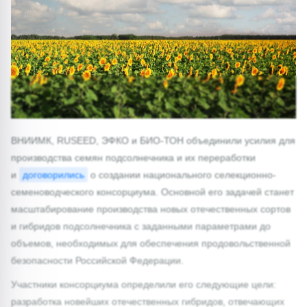
1/0
ВНИИМК, RUSEED, ЭФКО и БИО-ТОН объединили усилия для
производства семян подсолнечника и их переработки
и
договорились
о создании национального селекционно-
семеноводческого консорциума. Основной его задачей станет
масштабирование производства новых отечественных сортов
и гибридов подсолнечника с заданными параметрами до
объемов, необходимых для обеспечения продовольственной
безопасности Российской Федерации.
Участники консорциума определили его следующие цели:
разработка новейших отечественных гибридов, отвечающих