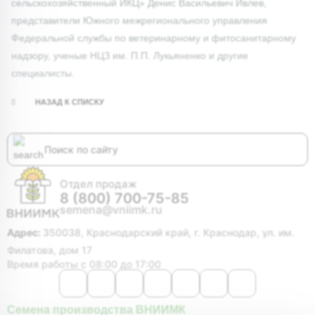
сельскохозяйственный ИКЦ» Денис Васильевич Ивлев,
представители Южного межрегионального управления
Федеральной службы по ветеринарному и фитосанитарному
надзору, ученые НЦЗ им. П.П. Лукьяненко и другие
специалисты.
НАЗАД К СПИСКУ
Отдел продаж
8 (800) 700-75-85
semena@vniimk.ru
Адрес:
350038, Краснодарский край, г. Краснодар, ул. им.
Филатова, дом 17
Время работы с 08:00 до 17:00
Семена производства ВНИИМК