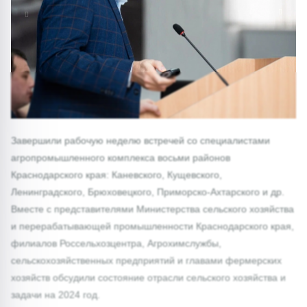
1/0
Завершили рабочую неделю встречей со специалистами
агропромышленного комплекса восьми районов
Краснодарского края: Каневского, Кущевского,
Ленинградского, Брюховецкого, Приморско-Ахтарского и др.
Вместе с представителями Министерства сельского хозяйства
и перерабатывающей промышленности Краснодарского края,
филиалов Россельхозцентра, Агрохимслужбы,
сельскохозяйственных предприятий и главами фермерских
хозяйств обсудили состояние отрасли сельского хозяйства и
задачи на 2024 год.