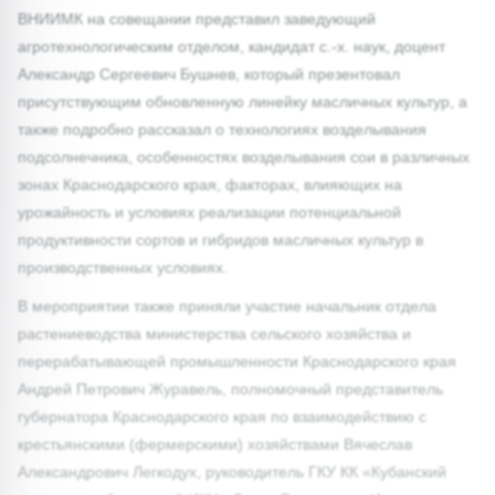
ВНИИМК на совещании представил заведующий
агротехнологическим отделом, кандидат с.-х. наук, доцент
Александр Сергеевич Бушнев, который презентовал
присутствующим обновленную линейку масличных культур, а
также подробно рассказал о технологиях возделывания
подсолнечника, особенностях возделывания сои в различных
зонах Краснодарского края, факторах, влияющих на
урожайность и условиях реализации потенциальной
продуктивности сортов и гибридов масличных культур в
производственных условиях.
В мероприятии также приняли участие начальник отдела
растениеводства министерства сельского хозяйства и
перерабатывающей промышленности Краснодарского края
Андрей Петрович Журавель, полномочный представитель
губернатора Краснодарского края по взаимодействию с
крестьянскими (фермерскими) хозяйствами Вячеслав
Александрович Легкодух, руководитель ГКУ КК «Кубанский