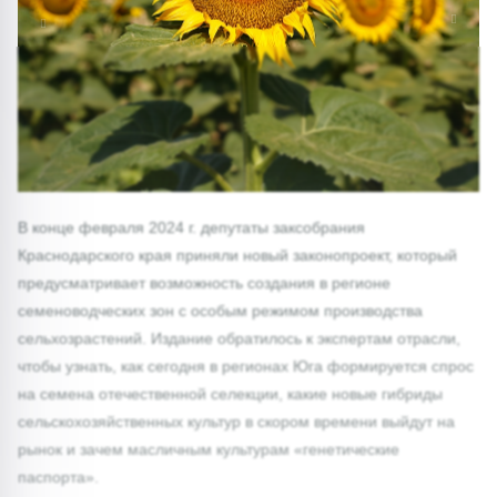
1/0
В конце февраля 2024 г. депутаты заксобрания
Краснодарского края приняли новый законопроект, который
предусматривает возможность создания в регионе
семеноводческих зон с особым режимом производства
сельхозрастений. Издание обратилось к экспертам отрасли,
чтобы узнать, как сегодня в регионах Юга формируется спрос
на семена отечественной селекции, какие новые гибриды
сельскохозяйственных культур в скором времени выйдут на
рынок и зачем масличным культурам «генетические
паспорта».