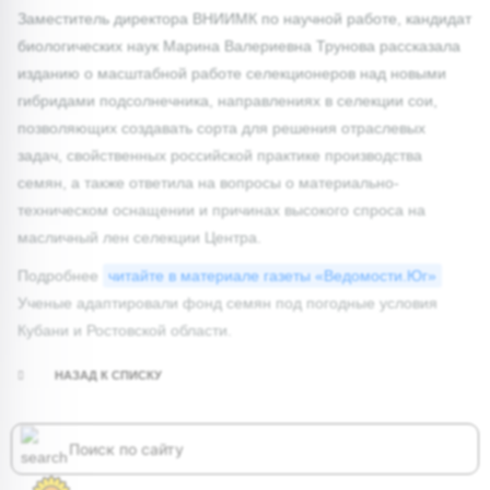
Заместитель директора ВНИИМК по научной работе, кандидат
биологических наук Марина Валериевна Трунова рассказала
изданию о масштабной работе селекционеров над новыми
гибридами подсолнечника, направлениях в селекции сои,
позволяющих создавать сорта для решения отраслевых
задач, свойственных российской практике производства
семян, а также ответила на вопросы о материально-
техническом оснащении и причинах высокого спроса на
масличный лен селекции Центра.
Подробнее
читайте в материале газеты «Ведомости.Юг»
Ученые адаптировали фонд семян под погодные условия
Кубани и Ростовской области.
НАЗАД К СПИСКУ