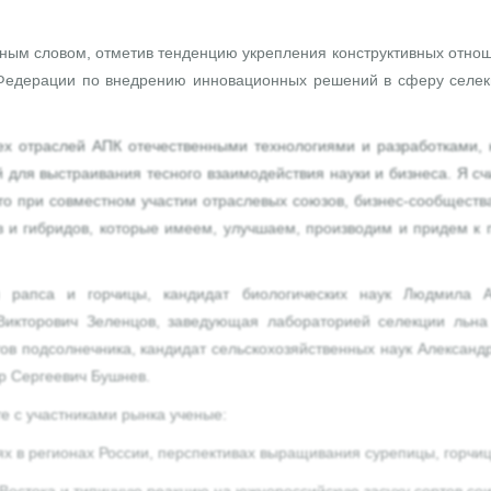
нным словом, отметив тенденцию укрепления конструктивных отно
й Федерации по внедрению инновационных решений в сферу селек
сех отраслей АПК отечественными технологиями и разработками,
 для выстраивания тесного взаимодействия науки и бизнеса. Я сч
то при совместном участии отраслевых союзов, бизнес-сообществ
в и гибридов, которые имеем, улучшаем, производим и придем к
 рапса и горчицы, кандидат биологических наук Людмила А
 Викторович Зеленцов, заведующая лабораторией селекции льна 
ов подсолнечника, кандидат сельскохозяйственных наук Алексан
др Сергеевич Бушнев.
 с участниками рынка ученые:
х в регионах России, перспективах выращивания сурепицы, горчиц