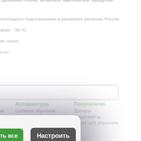
 дальневосточной, китайской, европейской, канадской
ноплодного подсолнечника в различных регионах России;
крае - 96 %;
ве семян.
исты.
Аспирантура
Покупателю
ия
Целевое обучение
Дилеры
Новости аспирантуры
Лицензиаты
ения,
Нормативные документы
Видео для агронома
Портфолио аспирантов
Расписание
Настроить
ть все
ия
Учебно-методическое