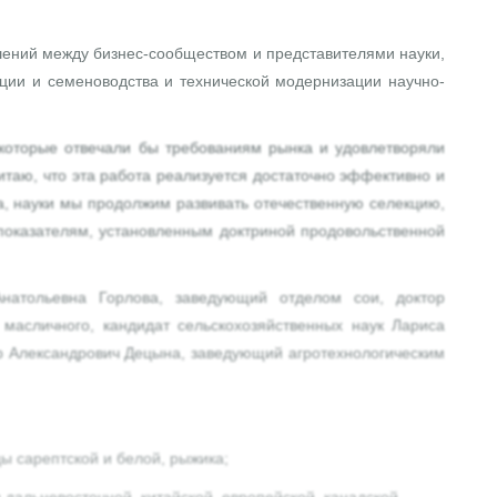
шений между бизнес-сообществом и представителями науки,
ции и семеноводства и технической модернизации научно-
 которые отвечали бы требованиям рынка и удовлетворяли
итаю, что эта работа реализуется достаточно эффективно и
а, науки мы продолжим развивать отечественную селекцию,
 показателям, установленным доктриной продовольственной
натольевна Горлова, заведующий отделом сои, доктор
масличного, кандидат сельскохозяйственных наук Лариса
др Александрович Децына, заведующий агротехнологическим
ы сарептской и белой, рыжика;