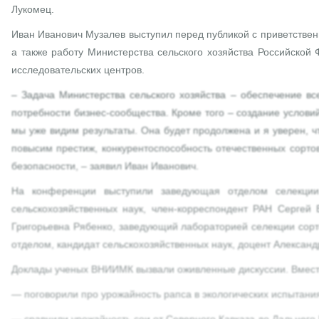
Лукомец.
Иван Иванович Музалев выступил перед публикой с приветстве
а также работу Министерства сельского хозяйства Российско
исследовательских центров.
– Задача Министерства сельского хозяйства – обеспечение в
потребности бизнес-сообщества. Кроме того – создание условий
мы уже видим результаты. Она будет продолжена и я уверен, ч
повысим престиж, конкурентоспособность отечественных сорто
безопасности, – заявил Иван Иванович.
На конференции выступили заведующая отделом селекции
сельскохозяйственных наук, член-корреспондент РАН Сергей
Григорьевна Рябенко, заведующий лабораторией селекции сорт
отделом, кандидат сельскохозяйственных наук, доцент Алексан
Доклады ученых ВНИИМК вызвали оживленные дискуссии. Вместе
— поговорили про урожайность рапса в экологических испытания