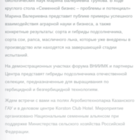
биологических наук Марина Валериевна Трунова. В ходе
круглого стола «Семенной бизнес – проблемы и потенциал»
Марина Валериевна представит публике примеры успешного
взаимодействия аграрной науки и бизнеса, а также
конкретные результаты: сорта и гибриды подсолнечника,
сорта сои, рапса, масличного льна, которые уже внедрены в
производство или находятся на завершающей стадии
испытаний.
На демонстрационных участках форума ВНИИМК и партнеры
Центра представят гибриды подсолнечника отечественной
селекции, предназначенные для выращивания по
гербицидной и безгербицидной технологиям.
Ждем встречи с вами на полях Агробиотехнопарка Казанского
ГАУ и в деловом центре Korston Club Hotel. Мероприятие
организовано Национальным семенным альянсом при
поддержке Министерства сельского хозяйства Российской
Федерации.