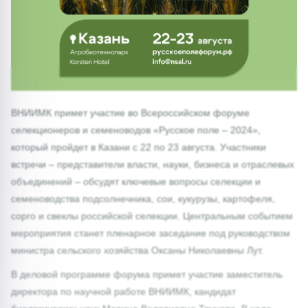
ВНИИМК примет участие во Всероссийском форуме
селекционеров и семеноводов «Русское поле – 2024»,
который пройдет в Казани с 22 по 23 августа. Участники
встречи – представители власти, науки, бизнеса и отраслевых
объединений – обсудят ключевые вопросы селекции и
семеноводства подсолнечника, сои, кукурузы, картофеля,
сорго и свеклы российской селекции. Центральным событием
мероприятия станет пленарное заседание под руководством
министра сельского хозяйства Оксаны Николаевны Лут.
В деловой программе форума примет участие заместитель
директора по научной работе ВНИИМК, кандидат