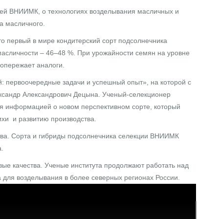
ией ВНИИМК, о технологиях возделывания масличных и
а масличного.
то первый в мире кондитерский сорт подсолнечника
 масличности – 46–48 %. При урожайности семян на уровне
 опережает аналоги.
й: первоочередные задачи и успешный опыт», на которой с
ксандр Александрович Децына. Ученый-селекционер
ся информацией о новом перспективном сорте, который
ихи и развитию производства.
тва. Сорта и гибриды подсолнечника селекции ВНИИМК
.
ые качества. Ученые института продолжают работать над
а для возделывания в более северных регионах России.