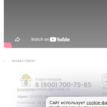
НАЗАД К СПИСКУ
Отдел продаж
8 (800) 700-75-85
С
semena@vniimk.ru
Со
Адрес:
350038, Краснодарский край, г.
Ги
Сайт использует
cookie-ф
Краснодар, ул. им. Филатова, дом 17
Со