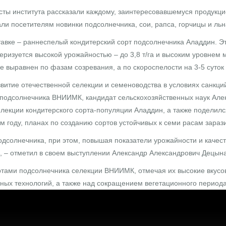
сты института рассказали каждому, заинтересовавшемуся продукц
и посетителям новинки подсолнечника, сои, рапса, горчицы и льн
авке – раннеспелый кондитерский сорт подсолнечника Аладдин. Э
теризуется высокой урожайностью – до 3,8 т/га и высоким уровнем
 выравнен по фазам созревания, а по скороспелости на 3-5 суток
витие отечественной селекции и семеноводства в условиях санкци
 подсолнечника ВНИИМК, кандидат сельскохозяйственных наук Але
лекции кондитерского сорта-популяции Аладдин, а также поделил
м году, планах по созданию сортов устойчивых к семи расам зараз
солнечника, при этом, повышая показатели урожайности и качес
, – отметил в своем выступлении Александр Александрович Децына
тами подсолнечника селекции ВНИИМК, отмечая их высокие вкусов
ных технологий, а также над сокращением вегетационного период