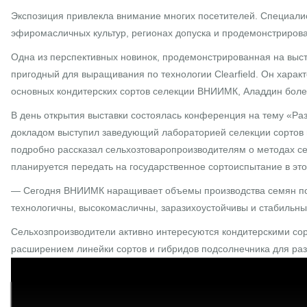
Экспозиция привлекла внимание многих посетителей. Специали
эфиромасличных культур, регионах допуска и продемонстрировал
Одна из перспективных новинок, продемонстрированная на выст
пригодный для выращивания по технологии Clearfield. Он харак
основных кондитерских сортов селекции ВНИИМК, Аладдин более
В день открытия выставки состоялась конференция на тему «Раз
докладом выступил заведующий лабораторией селекции сортов
подробно рассказал сельхозтоваропроизводителям о методах се
планируется передать на государственное сортоиспытание в это
— Сегодня ВНИИМК наращивает объемы производства семян под
технологичны, высокомасличны, заразихоустойчивы и стабильны
Сельхозпроизводители активно интересуются кондитерскими сор
расширением линейки сортов и гибридов подсолнечника для раз