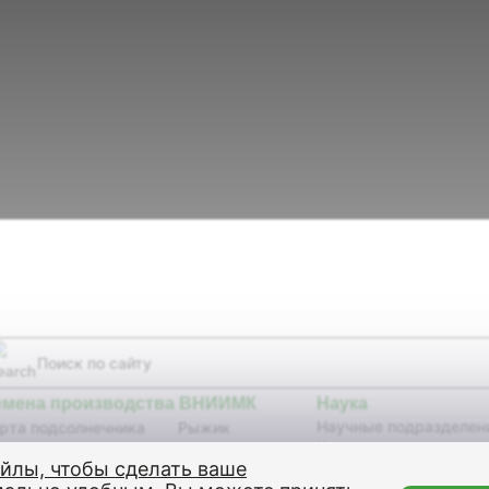
емена производства ВНИИМК
Наука
Научные подразделен
рта подсолнечника
Рыжик
Научные издания
бриды подсолнечника
Сурепица
айлы, чтобы сделать ваше
Селекционные достиж
я
Кунжут
изобретения,