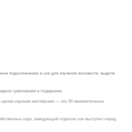
мена подсолнечника и сои для изучения всхожести, выдели
адили сувенирами и подарками.
а целая научная мастерская — это 30 занимательных
яйственных наук, заведующий отделом сои выступил перед