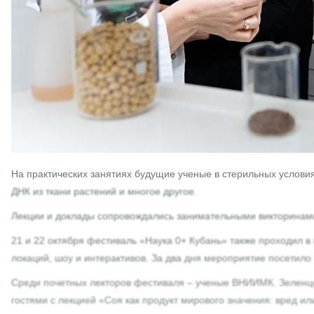
На практических занятиях будущие ученые в стерильных условия
ДНК из ткани растений и многое другое.
Лекции и доклады сопровождались занимательными викторинами
21 и 22 октября фестиваль «Наука 0+ Кубань» также проходил 
локаций, шоу и интерактивов. За два дня мероприятие посетило
Среди почетных лекторов фестиваля – ученые ВНИИМК. Зеленцов
гостями с лекцией «Соя как продукт мирового значения: вред ил