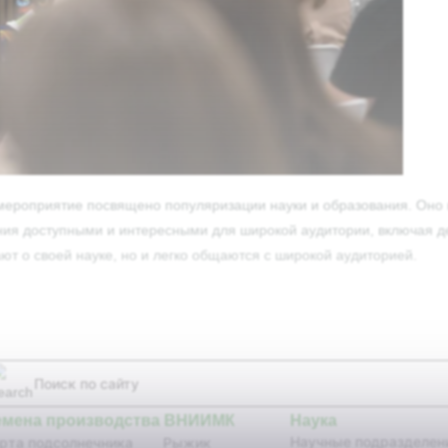
 мероприятие посвящено популяризации науки и образования. Оно в
ния доступными и интересными для широкой аудитории, включая д
т о своей науке, но и легко общаются с широкой аудиторией.
емена производства ВНИИМК
Наука
Научные подразделен
рта подсолнечника
Рыжик