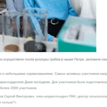
х осуществили посев культуры грибов в чашки Петри, заложили се
 и небольшими соревнованиями. Самых активных участников нагр
в краснодарском Доме молодежи. Для участников была подготовлен
 более 2000 участников.
 Сергей Викторович, член-корреспондент РАН, доктор сельскохоз
и польза?».