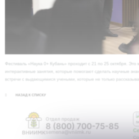
Фестиваль «Наука 0+ Кубань» проходит с 21 по 25 октября. Это
интерактивные занятия, которые помогают сделать научные зна
встречи с выдающимися учеными, которые не только рассказываю
НАЗАД К СПИСКУ
Отдел продаж
8 (800) 700-75-85
С
semena@vniimk.ru
Со