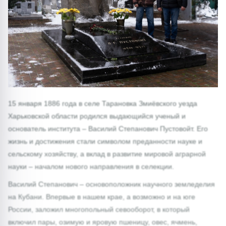
1/0
15 января 1886 года в селе Тарановка Змиёвского уезда
Харьковской области родился выдающийся ученый и
основатель института – Василий Степанович Пустовойт. Его
жизнь и достижения стали символом преданности науке и
сельскому хозяйству, а вклад в развитие мировой аграрной
науки – началом нового направления в селекции.
Василий Степанович – основоположник научного земледелия
на Кубани. Впервые в нашем крае, а возможно и на юге
России, заложил многопольный севооборот, в который
включил пары, озимую и яровую пшеницу, овес, ячмень,