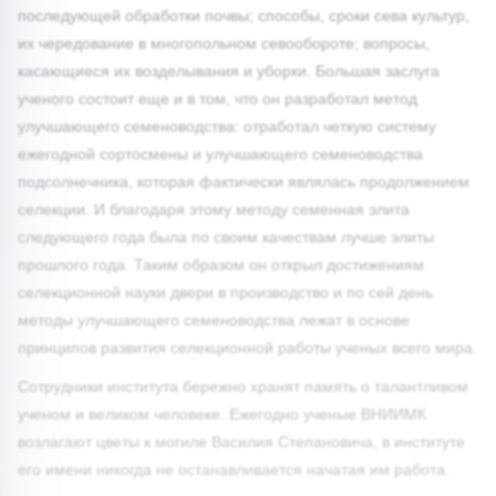
последующей обработки почвы; способы, сроки сева культур,
их чередование в многопольном севообороте; вопросы,
касающиеся их возделывания и уборки. Большая заслуга
ученого состоит еще и в том, что он разработал метод
улучшающего семеноводства: отработал четкую систему
ежегодной сортосмены и улучшающего семеноводства
подсолнечника, которая фактически являлась продолжением
селекции. И благодаря этому методу семенная элита
следующего года была по своим качествам лучше элиты
прошлого года. Таким образом он открыл достижениям
селекционной науки двери в производство и по сей день
методы улучшающего семеноводства лежат в основе
принципов развития селекционной работы ученых всего мира.
Сотрудники института бережно хранят память о талантливом
ученом и великом человеке. Ежегодно ученые ВНИИМК
возлагают цветы к могиле Василия Степановича, в институте
его имени никогда не останавливается начатая им работа.