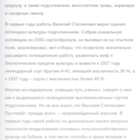
кукурузу, а также подсолнечник, многолетние травы, кормовую
и сахарную свеклу.
В первые годы работы Василий Степанович верно оценил
потенциал культуры подсолнечника. Собрав уникальную
коллекцию из 1500 сортообразцов, он высевал их на опытном
поле, анализировал, вел отборы, что позволило значительно
расширить селекционную работу, развенчать миф о
биологическом пределе культуры и вывести к 1927 году
легендарный сорт Круглик А-41, имевший масличность 36 %, а
к 1937 году – сорта с масличностью более 40 %.
Многие исследователи, освещая путь ученого, говорят о нем
как о выдающемся селекционере высокомасличных сортов
подсолнечника. Но не все знают, что Василий Степанович
Пустовойт, прежде всего, – непревзойденный агроном. В
первые годы своей работы он досконально изучил вопросы
технологии возделывания основных сельскохозяйственных
культур на Кубани, в том числе способы и сроки вспашки и