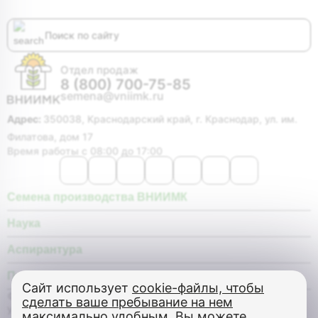
Отдел продаж
8 (800) 700-75-85
semena@vniimk.ru
Адрес:
350038, Краснодарский край, г. Краснодар, ул. им.
Филатова, дом 17
Время работы с 08:00 до 17:00
Семена производства ВНИИМК
Наука
Аспирантура
Покупателю
Сайт использует
cookie-файлы, чтобы
© Федеральное государственное бюджетное научное
сделать ваше пребывание на нем
учреждение «Федеральный научный центр «Всероссийский
максимально удобным
. Вы можете