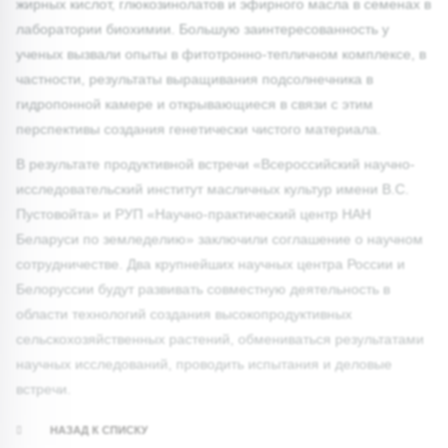
жирных кислот, глюкозинолатов и эфирного масла в семенах в
лаборатории биохимии. Большую заинтересованность у
ученых вызвали опыты в фитотронно-тепличном комплексе, в
частности, результаты выращивания подсолнечника в
гидропонной камере и открывающиеся в связи с этим
перспективы создания генетически чистого материала.
В результате продуктивной встречи «Всероссийский научно-
исследовательский институт масличных культур имени В.С.
Пустовойта» и РУП «Научно-практический центр НАН
Беларуси по земледелию» заключили соглашение о научном
сотрудничестве. Два крупнейших научных центра России и
Белоруссии будут развивать совместную деятельность в
области технологий создания высокопродуктивных
сельскохозяйственных растений, обмениваться результатами
научных исследований, проводить испытания и деловые
встречи.
НАЗАД К СПИСКУ