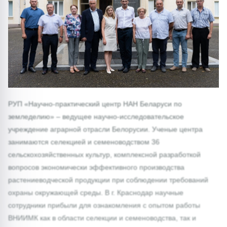
1/0
РУП «Научно-практический центр НАН Беларуси по
земледелию» – ведущее научно-исследовательское
учреждение аграрной отрасли Белорусии. Ученые центра
занимаются селекцией и семеноводством 36
сельскохозяйственных культур, комплексной разработкой
вопросов экономически эффективного производства
растениеводческой продукции при соблюдении требований
охраны окружающей среды. В г. Краснодар научные
сотрудники прибыли для ознакомления с опытом работы
ВНИИМК как в области селекции и семеноводства, так и