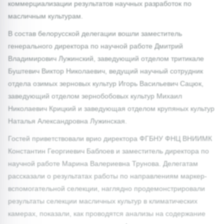
коммерциализации результатов научных разработок по
масличным культурам.
В состав белорусской делегации вошли заместитель
генерального директора по научной работе Дмитрий
Владимирович Лужинский, заведующий отделом тритикале
Буштевич Виктор Николаевич, ведущий научный сотрудник
отдела озимых зерновых культур Игорь Васильевич Сацюк,
заведующий отделом зернобобовых культур Михаил
Николаевич Крицкий и заведующая отделом крупяных культур
Наталья Александровна Лужинская.
Гостей приветствовали врио директора ФГБНУ ФНЦ ВНИИМК
Константин Георгиевич Баблоев и заместитель директора по
научной работе Марина Валериевна Трунова. Делегатам
рассказали о результатах работы по направлениям маркер-
вспомогательной селекции, наглядно продемонстрировали
результаты селекции масличных культур в климатических
камерах, показали, как проводятся анализы на содержание