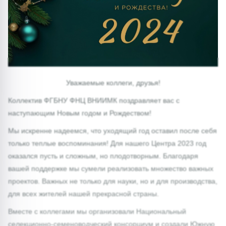
Уважаемые коллеги, друзья!
Коллектив ФГБНУ ФНЦ ВНИИМК поздравляет вас с
наступающим Новым годом и Рождеством!
Мы искренне надеемся, что уходящий год оставил после себя
только теплые воспоминания! Для нашего Центра 2023 год
оказался пусть и сложным, но плодотворным. Благодаря
вашей поддержке мы сумели реализовать множество важных
проектов. Важных не только для науки, но и для производства,
для всех жителей нашей прекрасной страны.
Вместе с коллегами мы организовали Национальный
селекционно-семеноводческий консорциум и создали Южную