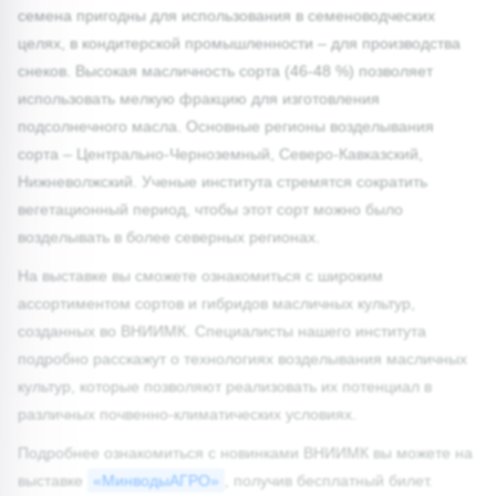
семена пригодны для использования в семеноводческих
целях, в кондитерской промышленности – для производства
снеков. Высокая масличность сорта (46-48 %) позволяет
использовать мелкую фракцию для изготовления
подсолнечного масла. Основные регионы возделывания
сорта – Центрально-Черноземный, Северо-Кавказский,
Нижневолжский. Ученые института стремятся сократить
вегетационный период, чтобы этот сорт можно было
возделывать в более северных регионах.
На выставке вы сможете ознакомиться с широким
ассортиментом сортов и гибридов масличных культур,
созданных во ВНИИМК. Специалисты нашего института
подробно расскажут о технологиях возделывания масличных
культур, которые позволяют реализовать их потенциал в
различных почвенно-климатических условиях.
Подробнее ознакомиться с новинками ВНИИМК вы можете на
выставке
«МинводыАГРО»
, получив бесплатный билет.