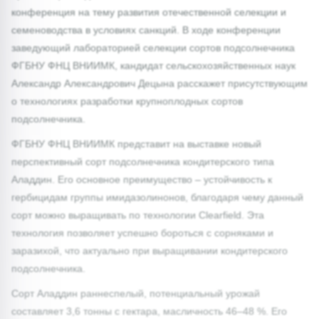
конференция на тему развития отечественной селекции и
семеноводства в условиях санкций. В ходе конференции
заведующий лабораторией селекции сортов подсолнечника
ФГБНУ ФНЦ ВНИИМК, кандидат сельскохозяйственных наук
Александр Александрович Децына расскажет присутствующим
о технологиях разработки крупноплодных сортов
подсолнечника.
ФГБНУ ФНЦ ВНИИМК представит на выставке новый
перспективный сорт подсолнечника кондитерского типа
Аладдин. Его основное преимущество – устойчивость к
гербицидам группы имидазолинонов, благодаря чему данный
сорт можно выращивать по технологии Clearfield. Эта
технология позволяет успешно бороться с сорняками и
заразихой, что актуально при выращивании кондитерского
подсолнечника.
Сорт Аладдин раннеспелый, потенциальный урожай
составляет 3,6 тонны с гектара, масличность 46–48 %. Его