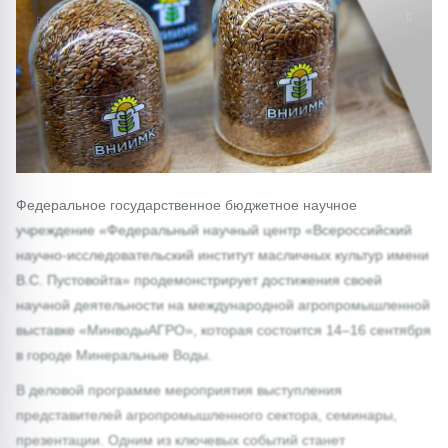
1/0
Федеральное государственное бюджетное научное
учреждение «Федеральный научный центр «Всероссийский
научно-исследовательский институт масличных культур имени
В.С. Пустовойта» продемонстрирует достижения своей
научной деятельности на международной агропромышленной
выставке «МинводыАГРО», которая состоится 14–16 сентября
в городе Минеральные Воды.
В деловой программе мероприятия выступления
представителей агропромышленного сектора, семинары,
презентации. Одним из ключевых событий станет