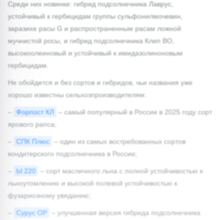
Среди них новинки: гибрид подсолнечника Лаврус,
устойчивый к гербицидам группы сульфонилмочевин,
заразихе расы G и распространенным расам ложной
мучнистой росы, и гибрид подсолнечника Клип ВО,
высокоолеиновый и устойчивый к имидазолиноновым
гербицидам.
Не обойдется и без сортов и гибридов, чьи названия уже
хорошо известны сельхозпроизводителям:
–
Форпост КЛ
– самый популярный в России в 2025 году сорт
ярового рапса;
–
СПК Плюс
– один из самых востребованных сортов
кондитерского подсолнечника в России;
–
Ы 220
– сорт масличного льна с полной устойчивостью к
льноутомлению и высокой полевой устойчивостью к
фузариозному увяданию;
–
Сурус ОР
– улучшенная версия гибрида подсолнечника