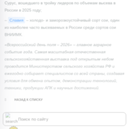
Сурус, вошедшего в тройку лидеров по объемам высева в
России в 2025 году;
–
Славия
– холодо- и заморозкоустойчивый сорт сои, один
из наиболее часто высеваемых в России среди сортов сои
ВНИИМК.
«Всероссийский день поля – 2026» – главное аграрное
событие года. Самая масштабная отечественная
сельскохозяйственная выставка под открытым небом
проводится Министерством сельского хозяйства РФ и
ежегодно собирает специалистов со всей страны, создавая
условия для обмена опытом, демонстрации технологий,
техники, продукции АПК и научных достижений.
НАЗАД К СПИСКУ