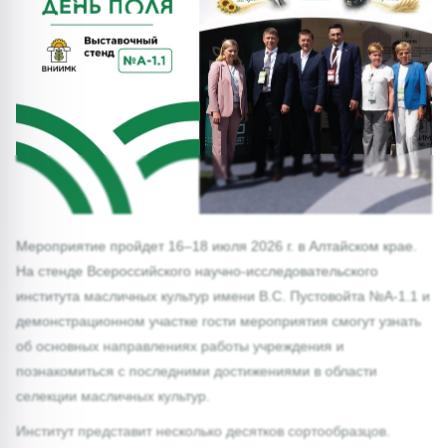
1/0
Мероприятие пройдет 16–18 июля 2026 г. в Алтайском крае.
На стенде Всероссийского научно-исследовательского
института масличных культур имени В.С. Пустовойта №А-1.1 и
демонстрационном участке гости мероприятия смогут узнать
об основных направлениях работы учреждения и
познакомиться с последними достижениями в области
селекции масличных культур.
Институт представит несколько десятков сортообразцов.