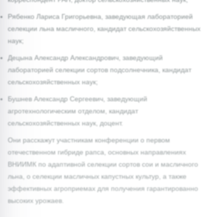
Рябенко Лариса Григорьевна, заведующая лабораторией
селекции льна масличного, кандидат сельскохозяйственных
наук;
Децына Александр Александрович, заведующий
лабораторией селекции сортов подсолнечника, кандидат
сельскохозяйственных наук;
Бушнев Александр Сергеевич, заведующий
агротехнологическим отделом, кандидат
сельскохозяйственных наук, доцент.
Они расскажут участникам конференции о первом
отечественном гибриде рапса, основных направлениях
ВНИИМК по адаптивной селекции сортов сои и масличного
льна, о селекции масличных капустных культур, а также
эффективных агроприемах для получения гарантированно
высоких урожаев.