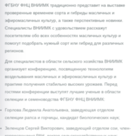
ФГБНУ ФНЦ ВНИИМК традиционно представит на выставке
проверенные временем сорта и гибриды масличных и
эфиромасличных культур, а также перспективные новинки.
Специалисты ВНИИМК с удовольствием расскажут
посетителям обо всех особенностях масличных культур и
помогут подобрать нужный сорт или гибрид для различных
регионов.
Для специалистов в области сельского хозяйства ВНИИМК
организует конференцию, посвященную технологиям
возделывания масличных и эфиромасличных культур и
практике получения стабильно высоких урожаев. Перед
гостями конференции выступят лучшие ученые в области
селекции и семеноводства ФГБНУ ФНЦ ВНИИМК:
Горлова Людмила Анатольевна, заведующая отделом
селекции рапса и горчицы, кандидат биологических наук;
Зеленцов Сергей Викторович, заведующий отделом сои, член-
корреспондент РАН, доктор сельскохозяйственных наук;