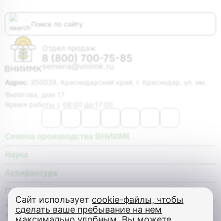
Отдел продаж
8 (800) 700-75-85
semena@vniimk.ru
Адрес:
350038, Краснодарский край, г. Краснодар, ул. им.
Филатова, дом 17
Время работы с 08:00 до 17:00
Семена производства ВНИИМК
Наука
Аспирантура
Покупателю
Сайт использует
cookie-файлы, чтобы
© Федеральное государственное бюджетное научное
сделать ваше пребывание на нем
учреждение «Федеральный научный центр «Всероссийский
максимально удобным
. Вы можете