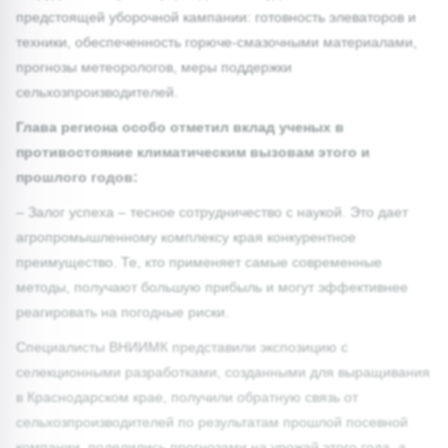
предстоящей уборочной кампании: готовность элеваторов и
техники, обеспеченность горюче-смазочными материалами,
прогнозы метеорологов, меры поддержки
сельхозпроизводителей.
Глава региона особо отметил вклад ученых в
противостояние климатическим вызовам этого и
прошлого годов:
– Залог успеха – тесное сотрудничество с наукой. Это дает
агропромышленному комплексу края конкурентное
преимущество. Те, кто применяет самые современные
методы, получают большую прибыль и могут эффективнее
реагировать на погодные риски.
Специалисты ВНИИМК представили экспозицию с
селекционными разработками, созданными для выращивания
в Краснодарском крае, получили обратную связь от
сельхозпроизводителей по результатам прошлой посевной
компании, поделились прогнозами на урожай этого года, а