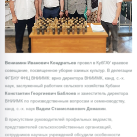
1/0
Вениамин Иванович Кондратьев
провел в КубГАУ краевое
совещание, посвященное уборке озимых культур. В делегации
ФГБНУ ФНЦ ВНИИМК: врио директора ВНИИМК, канд. с.-х.
наук, заслуженный работник сельского хозяйства Кубани
Константин Георгиевич Баблоев
и заместитель директора
ВНИИМК по производственным вопросам и семеноводству,
канд. с.-х. наук
Вадим Станиславович Домахин
.
В присутствии руководителей профильных ведомств,
представителей сельскохозяйственных организаций,
сотрудников научных учреждений обсудили особенности