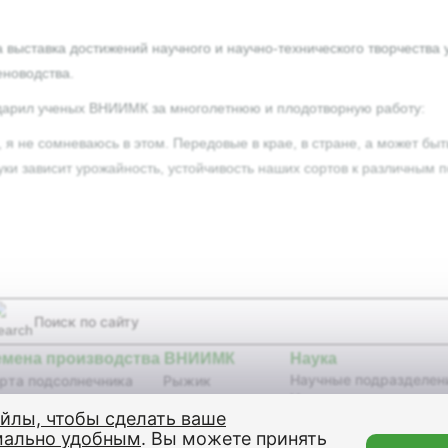
выставка достижений научного и научно-технического творчества
еноводства.
одарил ученых ВНИИМК за многолетнюю и плодотворную работу:
, я не сомневаюсь в этом. Передовые в крае, в стране, а может бы
науки зависит урожайность, устойчивость наших сортов к различным 
емена производства ВНИИМК
Наука
Научные подразделен
рта подсолнечника
Рыжик
Научные издания
бриды подсолнечника
Сурепица
айлы, чтобы сделать ваше
Селекционные достиж
я
Кунжут
изобретения,
мально удобным
. Вы можете принять
сличный лен
Клещевина
патенты