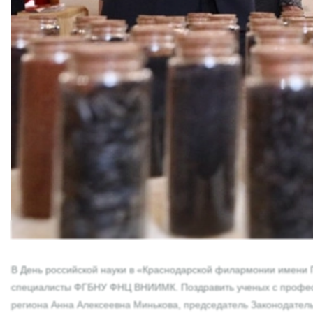
В День российской науки в «Краснодарской филармонии имени Г
специалисты ФГБНУ ФНЦ ВНИИМК. Поздравить ученых с професс
региона Анна Алексеевна Минькова, председатель Законодатель