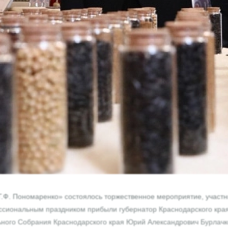
.Ф. Пономаренко» состоялось торжественное мероприятие, участник
иональным праздником прибыли губернатор Краснодарского края 
ного Собрания Краснодарского края Юрий Александрович Бурлачко