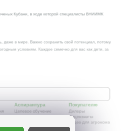
 ученых Кубани, в ходе которой специалисты ВНИИМК
ть, даже в мире. Важно сохранить свой потенциал, потому
погодным условиям. Каждое семечко для вас как дети, за
Аспирантура
Покупателю
ия
Целевое обучение
Дилеры
Новости аспирантуры
Лицензиаты
ения,
Нормативные документы
Видео для агронома
Портфолио аспирантов