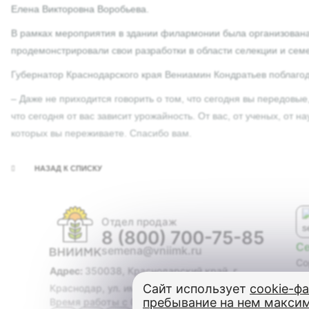
Елена Викторовна Воробьева.
В рамках мероприятия в здании филармонии была организована 
продемонстрировали свои разработки в области селекции и сем
Губернатор Краснодарского края Вениамин Кондратьев поблаг
– Даже не приходится говорить о том, что сегодня вы передовые
что сегодня от вас зависит урожайность. От вас, от ученых, от 
которых вы переживаете. Спасибо вам.
НАЗАД К СПИСКУ
Отдел продаж
8 (800) 700-75-85
С
semena@vniimk.ru
Со
Адрес:
350038, Краснодарский край, г.
Ги
Сайт использует
cookie-ф
Краснодар, ул. им. Филатова, дом 17
Со
пребывание на нем макси
Время работы с 08:00 до 17:00
Ма