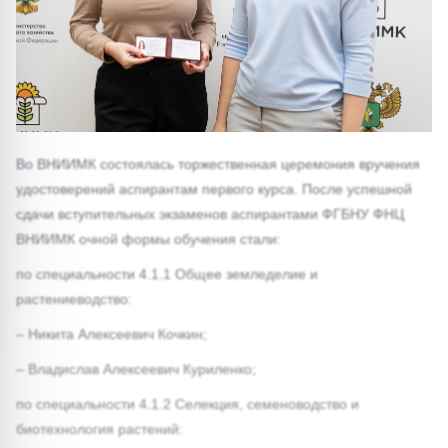
Во ВНИИМК состоялась торжественная церемония вручения
удостоверений аспирантам первого курса. После успешной
сдачи вступительных экзаменов аспирантами ФГБНУ ФНЦ
ВНИИМК очной формы обучения стали:
по специальности 4.1.1 Общее земледелие и
растениеводство:
– Никита Алексеевич Кочкин;
– Владислав Алексеевич Куриленко;
по специальности 4.1.2 Селекция, семеноводство и
биотехнология растений: