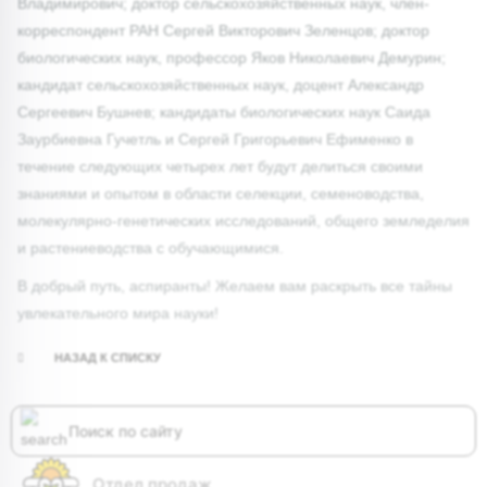
Владимирович; доктор сельскохозяйственных наук, член-
корреспондент РАН Сергей Викторович Зеленцов; доктор
биологических наук, профессор Яков Николаевич Демурин;
кандидат сельскохозяйственных наук, доцент Александр
Сергеевич Бушнев; кандидаты биологических наук Саида
Заурбиевна Гучетль и Сергей Григорьевич Ефименко в
течение следующих четырех лет будут делиться своими
знаниями и опытом в области селекции, семеноводства,
молекулярно-генетических исследований, общего земледелия
и растениеводства с обучающимися.
В добрый путь, аспиранты! Желаем вам раскрыть все тайны
увлекательного мира науки!
НАЗАД К СПИСКУ
Отдел продаж