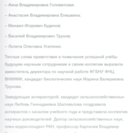
– Анна Владимировна Головатская;
– Анастасия Владимировна Епишкина;
– Михаил Игоревич Кудинов;
– Василий Владимирович Трунов;
– Лолита Олеговна Усатенко.
Теплые слова приветствия и пожелания успешной учёбы
будущим научным сотрудникам и своим коллегам выразила
заместитель директора по научной работе ФГБНУ ФНЦ
ВНИИМК, кандидат биологических наук Марина Валериевна
Трунова.
Заведующая аспирантурой, кандидат сельскохозяйственных
наук Любовь Геннадиевна Шаповалова поздравила
аспирантов с началом учебного года и представила коллектив
научных руководителей. Доктор сельскохозяйственных наук,
член-корреспондент РАН, профессор Карпачев Владимир