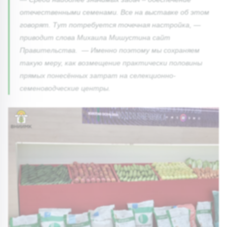
отечественными семенами. Все на выставке об этом
говорят. Тут потребуется точечная настройка, —
приводит слова Михаила Мишустина сайт
Правительства. — Именно поэтому мы сохраняем
такую меру, как возмещение практически половины
прямых понесённых затрат на селекционно-
семеноводческие центры.