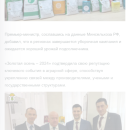
Премьер-министр, сославшись на данные Минсельхоза РФ,
добавил, что в регионах завершается уборочная кампания и
ожидается хороший урожай подсолнечника.
«Золотая осень – 2024» подтвердила свою репутацию
ключевого события в аграрной сфере, способствуя
укреплению связей между производителями, учеными и
государственными структурами.