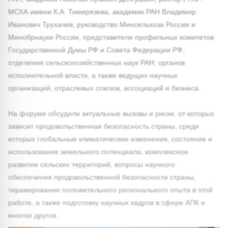
МСХА имени К.А. Тимирязева, академик РАН Владимир
Иванович Трухачев, руководство Минсельхоза России и
Минобрнауки России, представители профильных комитетов
Государственной Думы РФ и Совета Федерации РФ,
отделения сельскохозяйственных наук РАН, органов
исполнительной власти, а также ведущих научных
организаций, отраслевых союзов, ассоциаций и бизнеса.
На форуме обсудили актуальные вызовы и риски, от которых
зависит продовольственная безопасность страны, среди
которых глобальные климатические изменения, состояние и
использование земельного потенциала, комплексное
развитие сельских территорий, вопросы научного
обеспечения продовольственной безопасности страны,
тиражирование положительного регионального опыта в этой
работе, а также подготовку научных кадров в сфере АПК и
многое другое.