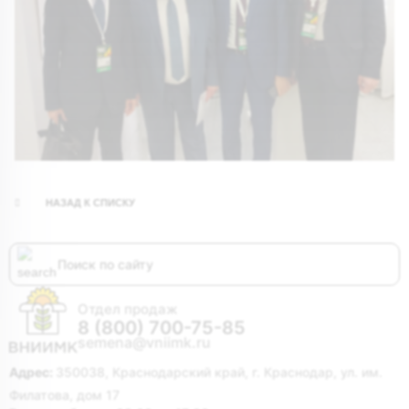
НАЗАД К СПИСКУ
Отдел продаж
8 (800) 700-75-85
semena@vniimk.ru
Адрес:
350038, Краснодарский край, г. Краснодар, ул. им.
Филатова, дом 17