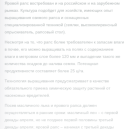
Яровой рапс востребован и на российском и на зарубежном
рынках. Культура подойдет для хозяйств, имеющих опыт
выращивания озимого рапса и оснащенных
специализированной техникой (сеялки, высококлиренсный
опрыскиватель, рапсовый стол).
Несмотря на то, что рапс более требователен к запасам влаги
в почве, его можно выращивать на полях с содержанием
влаги в метровом слое более 120 мм и выпадении такого же
количества осадков до налива семян. Потенциал
продуктивности составляет более 25 ц/га.
Технология выращивания предусматривает в качестве
обязательного приема химическую защиту растений от
насекомых-вредителей.
Посев масличного льна и ярового рапса должен
осуществляться в ранние сроки: масличный лен – с первой
декады апреля, но не позднее первой половины третьей
декады апреля; яровой рапс – начиная с третьей декады