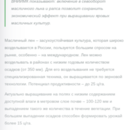
ВНИИМК показывают: включение в севооборот
масличного льна и рапса позволит сохранить
экономический эффект при выращивании яровых
масличных культур.
Масличный лен – засухоустойчивая культура, которая широко
возделывается в России, пользуется большим спросом на
рынке, особенно – на международном. Лен можно
возделывать в районах с низким годовым количеством
осадков (от 350 мм). Для его возделывания не требуется
специализированная техника, он выращивается по зерновой
технологии. Потенциал продуктивности – до 25 ц/га.
Актуально выращивание на полях с низким содержанием
доступной влаги в метровом слое почве – 100-120 мм и
выпадением такого же количества в течение вегетации. При
большем выпадении осадков способен формировать урожай
более 15 ц/га.