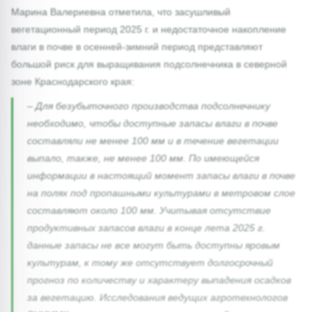
Марина Валериевна отметила, что засушливый
вегетационный период 2025 г. и недостаточное накопление
влаги в почве в осенней-зимний период представляют
большой риск для выращивания подсолнечника в северной
зоне Краснодарского края:
– Для безубыточного производства подсолнечнику
необходимо, чтобы доступные запасы влаги в почве
составляли не менее 100 мм и в течение вегетации
выпало, также, не менее 100 мм. По имеющейся
информации в настоящий момент запасы влаги в почве
на полях под пропашными культурами в метровом слое
составляют около 100 мм. Учитывая отсутствие
продуктивных запасов влаги в конце лета 2025 г.
данные запасы не все могут быть доступны яровым
культурам, к тому же отсутствует долгосрочный
прогноз по количеству и характеру выпадения осадков
за вегетацию. Исследования ведущих агротехнологов