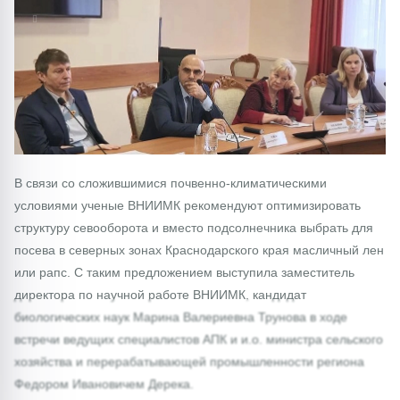
1/0
В связи со сложившимися почвенно-климатическими
условиями ученые ВНИИМК рекомендуют оптимизировать
структуру севооборота и вместо подсолнечника выбрать для
посева в северных зонах Краснодарского края масличный лен
или рапс. С таким предложением выступила заместитель
директора по научной работе ВНИИМК, кандидат
биологических наук Марина Валериевна Трунова в ходе
встречи ведущих специалистов АПК и и.о. министра сельского
хозяйства и перерабатывающей промышленности региона
Федором Ивановичем Дерека.