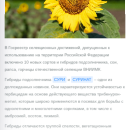
В Госреестр селекционных достижений, допущенных к
использованию на территории Российской Федерации
включено 10 новых сортов и гибридов подсолнечника, сои,
рапса, горчицы отечественной селекции ВНИИМК.
Гибриды подсолнечника
СУРИ
и
СУРИНАТ
– одни из
долгожданных новинок. Они характеризуются устойчивостью к
гербицидам на основе действующего вещества трибенурон-
метил, которые широко применяются в посевах для борьбы с
однолетними и многолетними сорняками, в том числе с
амброзией, осотом, пижмой.
Гибриды отличаются группой спелости, вегетационным