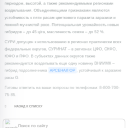
периодом, высотой, а также рекомендуемыми регионами
возделывания. Объединяющими признаками являются
устойчивость к пяти расам цветкового паразита заразихи и
ложной мучнистой росе. Потенциальная урожайность новых
гибридов – до 45 ц/га, масличность семян – до 52 %.
СУРИ допущен к использованию в регионах практически всех
федеральных округов, СУРИНАТ ­– в регионах ЦФО, СКФО,
ЮФО и ПФО. В субъектах данных округов также
рекомендуется возделывать еще одну новинку ВНИИМК –
гибрид подсолнечника
АРСЕНАЛ ОР
, устойчивый к заразихе
расы G.
Готовы ответить на ваши вопросы по телефонам: 8-800-700-
75-85.
НАЗАД К СПИСКУ