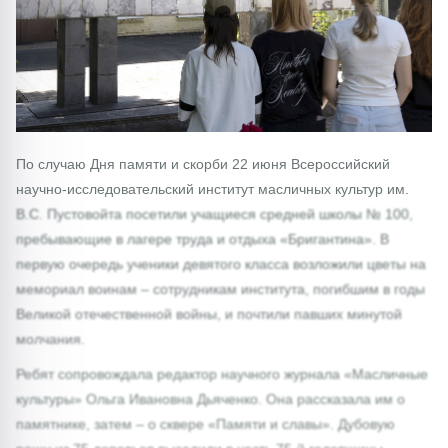
По случаю Дня памяти и скорби 22 июня Всероссийский
научно-исследовательский институт масличных культур им.
В.С. Пустовойта посетили учащиеся средней школы № 100,
пребывающие в лагере труда и отдыха «Бригантина». В
первую очередь ученики девятого класса возложили цветы на
мемориал воинам – сотрудникам института, погибшим в годы
Великой отечественной войны, и почтили павших минутой
молчания.
Ребят сопровождала редактор научного журнала «Масличные
культуры» Ольга Ивановна Дьяченко. Она рассказала им о
памятнике, затем – о сквере «Памяти и славы». Дубовую