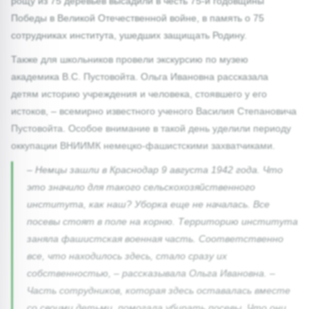
рощу из 75 деревьев высадили в честь 75-й годовщины
Победы в Великой Отечественной войне, в память о 75
сотрудниках института, ушедших защищать Родину.
Также для школьников провели экскурсию по музею
академика В.С. Пустовойта. Ольга Ивановна рассказала
детям историю учреждения и человека, стоявшего у его
истоков, – всемирно известного ученого Василия Степановича
Пустовойта. Особое внимание в такой день уделили периоду
оккупации ВНИИМК немецко-фашистскими захватчиками.
– Немцы зашли в Краснодар 9 августа 1942 года. Что
это значило для такого сельскохозяйственного
института, как наш? Уборка еще не началась. Все
посевы стоят в поле на корню. Территорию института
заняла фашистская военная часть. Соответственно
все, что находилось здесь, стало сразу их
собственностью, – рассказывала Ольга Ивановна. –
Часть сотрудников, которая здесь оставалась вместе
со своими детьми, помогала убирать посевы. Что они