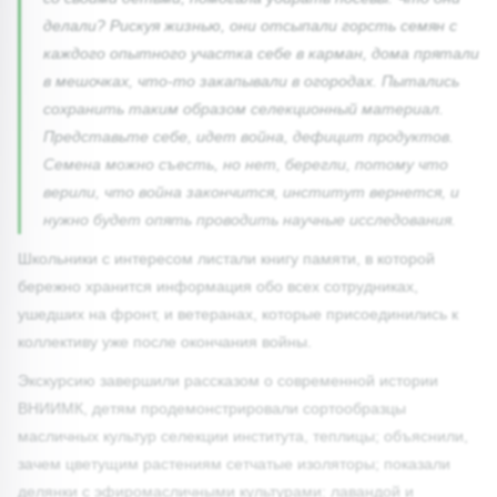
делали? Рискуя жизнью, они отсыпали горсть семян с
каждого опытного участка себе в карман, дома прятали
в мешочках, что-то закапывали в огородах. Пытались
сохранить таким образом селекционный материал.
Представьте себе, идет война, дефицит продуктов.
Семена можно съесть, но нет, берегли, потому что
верили, что война закончится, институт вернется, и
нужно будет опять проводить научные исследования.
Школьники с интересом листали книгу памяти, в которой
бережно хранится информация обо всех сотрудниках,
ушедших на фронт, и ветеранах, которые присоединились к
коллективу уже после окончания войны.
Экскурсию завершили рассказом о современной истории
ВНИИМК, детям продемонстрировали сортообразцы
масличных культур селекции института, теплицы; объяснили,
зачем цветущим растениям сетчатые изоляторы; показали
делянки с эфиромасличными культурами: лавандой и