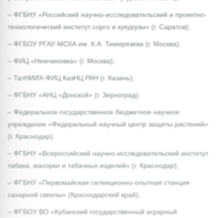
– ФГБНУ «Российский научно-исследовательский и проектно-
технологический институт сорго и кукурузы» (г. Саратов);
– ФГБОУ РГАУ-МСХА им. К.А. Тимирязева (г. Москва);
– ФИЦ «Немчиновка» (г. Москва);
– ТатНИИХ-ФИЦ КазНЦ РАН (г. Казань);
– ФГБНУ «АНЦ «Донской» (г. Зерноград);
– Федеральное государственное бюджетное научное
учреждение «Федеральный научный центр защиты растений»
(г. Краснодар);
– ФГБНУ «Всероссийский научно-исследовательский институт
табака, махорки и табачных изделий» (г. Краснодар);
– ФГБНУ «Первомайская селекционно-опытная станция
сахарной свеклы» (Краснодарский край);
– ФГБОУ ВО «Кубанский государственный аграрный