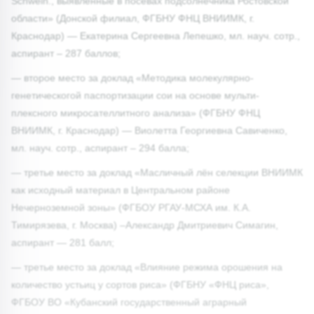
Schwein., выявленные в посевах подсолнечника Ростовской
области» (Донской филиал, ФГБНУ ФНЦ ВНИИМК, г.
Краснодар) — Екатерина Сергеевна Лепешко, мл. науч. сотр.,
аспирант – 287 баллов;
— второе место за доклад «Методика молекулярно-
генетическогой паспортизации сои на основе мульти-
плексного микросателлитного анализа» (ФГБНУ ФНЦ
ВНИИМК, г. Краснодар) — Виолетта Георгиевна Савиченко,
мл. науч. сотр., аспирант – 294 балла;
— третье место за доклад «Масличный лён селекции ВНИИМК
как исходный материал в Центральном районе
Нечерноземной зоны» (ФГБОУ РГАУ-МСХА им. К.А.
Тимирязева, г. Москва) –Александр Дмитриевич Симагин,
аспирант — 281 балл;
— третье место за доклад «Влияние режима орошения на
количество устьиц у сортов риса» (ФГБНУ «ФНЦ риса»,
ФГБОУ ВО «Кубанский государственный аграрный