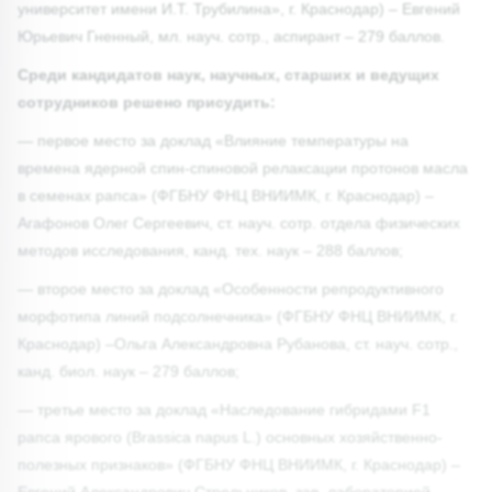
университет имени И.Т. Трубилина», г. Краснодар) – Евгений
Юрьевич Гненный, мл. науч. сотр., аспирант – 279 баллов.
Среди кандидатов наук, научных, старших и ведущих
сотрудников решено присудить:
— первое место за доклад «Влияние температуры на
времена ядерной спин-спиновой релаксации протонов масла
в семенах рапса» (ФГБНУ ФНЦ ВНИИМК, г. Краснодар) –
Агафонов Олег Сергеевич, ст. науч. сотр. отдела физических
методов исследования, канд. тех. наук – 288 баллов;
— второе место за доклад «Особенности репродуктивного
морфотипа линий подсолнечника» (ФГБНУ ФНЦ ВНИИМК, г.
Краснодар) –Ольга Александровна Рубанова, ст. науч. сотр.,
канд. биол. наук – 279 баллов;
— третье место за доклад «Наследование гибридами F1
рапса ярового (Brassica napus L.) основных хозяйственно-
полезных признаков» (ФГБНУ ФНЦ ВНИИМК, г. Краснодар) –
Евгений Александрович Стрельников, зав. лабораторией