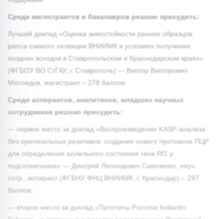
Среди магистрантов и бакалавров решено присудить:
Лучший доклад «Оценка зимостойкости ранних образцов
рапса озимого селекции ВНИИМК в условиях получения
поздних всходов в Ставропольском и Краснодарском краях»
(ФГБОУ ВО СтГАУ, г. Ставрополь) — Виктор Викторович
Мясоедов, магистрант – 278 баллов.
Среди аспирантов, аналитиков, младших научных
сотрудников решено присудить:
— первое место за доклад «Воспроизведение KASP-анализа
без оригинальных реактивов: создание нового протокола ПЦР
для определения аллельного состояния гена Rf1 у
подсолнечника» — Дмитрий Леонидович Савиченко, науч.
сотр., аспирант (ФГБНУ ФНЦ ВНИИМК, г. Краснодар) – 297
баллов;
— второе место за доклад «Патотипы Puccinia helianthi