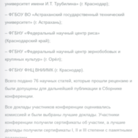
университет имени И.Т. Трубилина» (г. Краснодар);
– ФГБОУ ВО «Астраханский государственный технический
университет» (г. Астрахань);
– ФГБНУ «Федеральный научный центр риса»
(Краснодарский край);
– ФГБНУ «Федеральный научный центр зернобобовых и
крупяных культур» (г. Орёл);
– ФГБНУ ФНЦ ВНИИМК (г. Краснодар).
Всего подано 76 научных статей, которые прошли рецензию и
были допущены для дальнейшей публикации в Сборнике
конференции.
Все доклады участников конференции оценивались
комиссией и были выбраны лучшие доклады. Участники
конференции получили сертификаты об участии, а лучшие
доклады получили сертификаты I, II и III степени с памятными
подарками.