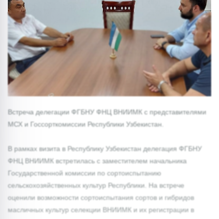
1/0
Встреча делегации ФГБНУ ФНЦ ВНИИМК с представителями
МСХ и Госсорткомиссии Республики Узбекистан.
В рамках визита в Республику Узбекистан делегация ФГБНУ
ФНЦ ВНИИМК встретилась с заместителем начальника
Государственной комиссии по сортоиспытанию
сельскохозяйственных культур Республики. На встрече
оценили возможности сортоиспытания сортов и гибридов
масличных культур селекции ВНИИМК и их регистрации в