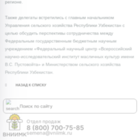
регионе.
Также делегаты встретились с главным начальником
Управления сельского хозяйства Республики Узбекистан с
целью обсудить перспективы сотрудничества между
Федеральным государственным бюджетным научным
учреждением «Федеральный научный центр «Всероссийский
научно-исследовательский институт масличных культур имени
В.С. Пустовойта» и Министерством сельского хозяйства
Республики Узбекистан.
НАЗАД К СПИСКУ
Отдел продаж
8 (800) 700-75-85
semena@vniimk.ru