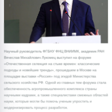
1/0
Научный руководитель ФГБНУ ФНЦ ВНИИМК, академик РАН
Вячеслав Михайлович Лукомец выступил на форуме
«Отечественная селекция на стыке времен: классические
подходы и новейшие тренды», прошедшем в Москве на
площадке выставки «Россия» под эгидой Министерства
сельского хозяйства РФ. Одной из главных тем форума стала
обеспеченность агропромышленного комплекса страны
научными кадрами, а также специалистами смежных областей
науки, которые могли бы помочь ученым упростить и
модернизировать процесс разработок.