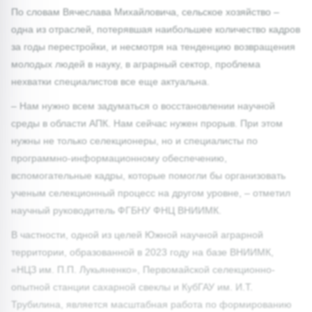
По словам Вячеслава Михайловича, сельское хозяйство –
одна из отраслей, потерявшая наибольшее количество кадров
за годы перестройки, и несмотря на тенденцию возвращения
молодых людей в науку, в аграрный сектор, проблема
нехватки специалистов все еще актуальна.
– Нам нужно всем задуматься о восстановлении научной
среды в области АПК. Нам сейчас нужен прорыв. При этом
нужны не только селекционеры, но и специалисты по
программно-информационному обеспечению,
вспомогательные кадры, которые помогли бы организовать
ученым селекционный процесс на другом уровне, – отметил
научный руководитель ФГБНУ ФНЦ ВНИИМК.
В частности, одной из целей Южной научной аграрной
территории, образованной в 2023 году на базе ВНИИМК,
«НЦЗ им. П.П. Лукьяненко», Первомайской селекционно-
опытной станции сахарной свеклы и КубГАУ им. И.Т.
Трубилина, является масштабная работа по формированию