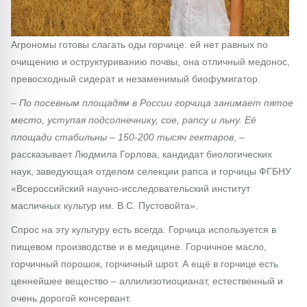
Агрономы готовы слагать оды горчице: ей нет равных по
очищению и оструктуриванию почвы, она отличный медонос,
превосходный сидерат и незаменимый биофумигатор.
– По посевным площадям в России горчица занимает пятое
место, уступая подсолнечнику, сое, рапсу и льну. Её
площади стабильны – 150-200 тысяч гектаров
, –
рассказывает Людмила Горлова, кандидат биологических
наук, заведующая отделом селекции рапса и горчицы ФГБНУ
«Всероссийский научно-исследовательский институт
масличных культур им. В.С. Пустовойта».
Спрос на эту культуру есть всегда. Горчица используется в
пищевом производстве и в медицине. Горчичное масло,
горчичный порошок, горчичный шрот. А ещё в горчице есть
ценнейшее вещество – аллилизотиоцианат, естественный и
очень дорогой консервант.