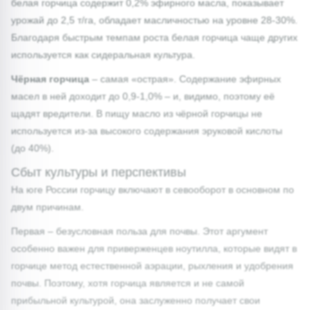
белая горчица содержит 0,2% эфирного масла, показывает
урожай до 2,5 т/га, обладает масличностью на уровне 28-30%.
Благодаря быстрым темпам роста белая горчица чаще других
используется как сидеральная культура.
Чёрная горчица
– самая «острая». Содержание эфирных
масел в ней доходит до 0,9-1,0% – и, видимо, поэтому её
щадят вредители. В пищу масло из чёрной горчицы не
используется из-за высокого содержания эруковой кислоты
(до 40%).
Сбыт культуры и перспективы
На юге России горчицу включают в севооборот в основном по
двум причинам.
Первая – безусловная польза для почвы. Этот аргумент
особенно важен для приверженцев ноутилла, которые видят в
горчице метод естественной аэрации, рыхления и удобрения
почвы. Поэтому, хотя горчица является и не самой
прибыльной культурой, она заслуженно получает свои