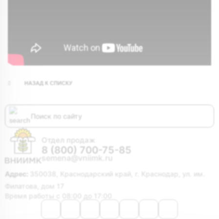
НАЗАД К СПИСКУ
Отдел продаж
8 (800) 700-75-85
semena@vniimk.ru
Адрес:
350038, Краснодарский край, г. Краснодар, ул. им.
Филатова, дом 17
Время работы с 08:00 до 17:00