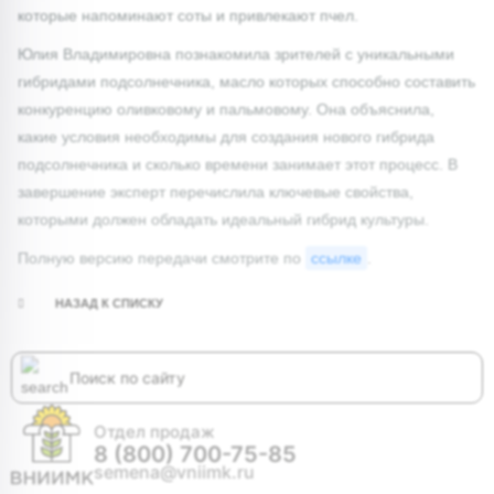
которые напоминают соты и привлекают пчел.
Юлия Владимировна познакомила зрителей с уникальными
гибридами подсолнечника, масло которых способно составить
конкуренцию оливковому и пальмовому. Она объяснила,
какие условия необходимы для создания нового гибрида
подсолнечника и сколько времени занимает этот процесс. В
завершение эксперт перечислила ключевые свойства,
которыми должен обладать идеальный гибрид культуры.
Полную версию передачи смотрите по
ссылке
.
НАЗАД К СПИСКУ
Отдел продаж
8 (800) 700-75-85
semena@vniimk.ru