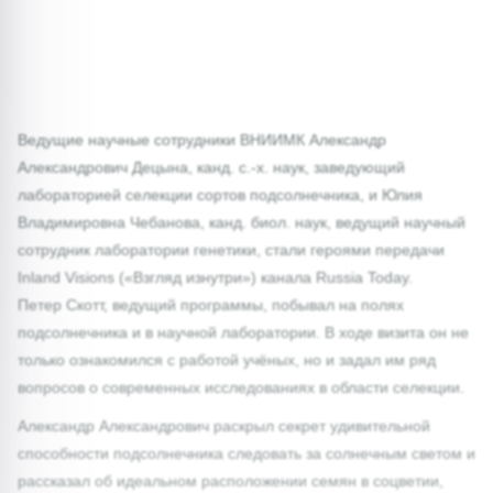
Ведущие научные сотрудники ВНИИМК Александр
Александрович Децына, канд. с.-х. наук, заведующий
лабораторией селекции сортов подсолнечника, и Юлия
Владимировна Чебанова, канд. биол. наук, ведущий научный
сотрудник лаборатории генетики, стали героями передачи
Inland Visions («Взгляд изнутри») канала Russia Today.
Петер Скотт, ведущий программы, побывал на полях
подсолнечника и в научной лаборатории. В ходе визита он не
только ознакомился с работой учёных, но и задал им ряд
вопросов о современных исследованиях в области селекции.
Александр Александрович раскрыл секрет удивительной
способности подсолнечника следовать за солнечным светом и
рассказал об идеальном расположении семян в соцветии,