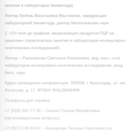
занятие в лаборатории биометода).
Лектор Любовь Васильевна Маслиенко, заведующая
лабораторией биометода, доктор биологических наук.
2. «От геля до графика: визуализация продуктов ПЦР на
практике» (практическое занятие в лаборатории молекулярно-
генетических исследований).
Лектор – Рамазанова Светлана Алексеевна, вед. науч. сотр.
лаборатории молекулярно-генетических исследований, канд.
биол. наук.
Адрес проведения конференции: 350038, г. Краснодар, ул. им.
Филатова, д. 17, ФГБНУ ФНЦ ВНИИМК
Телефоны для справок:
+7 (918) 341-77-35 – Саенко Галина Михайловна
(организационные вопросы);
+7 (927) 518-94-67 – Кошкарова Татьяна Сергеевна (по