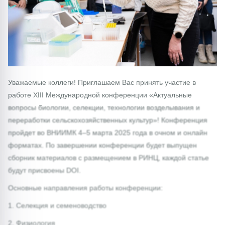
Уважаемые коллеги! Приглашаем Вас принять участие в
работе XIII Международной конференции «Актуальные
вопросы биологии, селекции, технологии возделывания и
переработки сельскохозяйственных культур»! Конференция
пройдет во ВНИИМК 4–5 марта 2025 года в очном и онлайн
форматах. По завершении конференции будет выпущен
сборник материалов с размещением в РИНЦ, каждой статье
будут присвоены DOI.
Основные направления работы конференции:
1. Селекция и семеноводство
2. Физиология