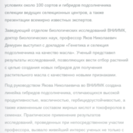
условиях около 100 сортов и гибридов подсолнечника
селекции ведущих селекционных центров, а также
презентации всемирно известных экспертов.
Заведующий отделом биологических исследований ВНИИМК,
доктор биологических наук, профессор Яков Николаевич
Демурин выступил с докладом «Генетика и селекция
подсолнечника на качество масла». Ученый представил
результаты исследований, позволяющих вести отбор растений
с целью создания новых гибридов для получения
растительного масла с качественно новыми признаками.
Под руководством Якова Николаевича во ВНИИМК создана
линейка гибридов подсолнечника, отличающихся высокой
продуктивностью, масличностью, гербицидоустойчивостью, а
также измененным составом жирных кислот и токоферолов в
семенах. Практическое применение результатов
исследований, проведенных при непосредственном участии
профессора, вызвало живейший интерес ученых не только с