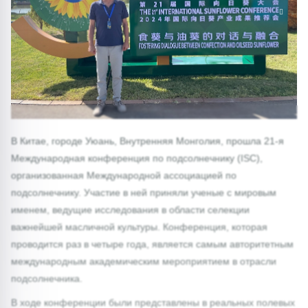
1/0
В Китае, городе Уюань, Внутренняя Монголия, прошла 21-я
Международная конференция по подсолнечнику (ISC),
организованная Международной ассоциацией по
подсолнечнику. Участие в ней приняли ученые с мировым
именем, ведущие исследования в области селекции
важнейшей масличной культуры. Конференция, которая
проводится раз в четыре года, является самым авторитетным
международным академическим мероприятием в отрасли
подсолнечника.
В ходе конференции были представлены в реальных полевых