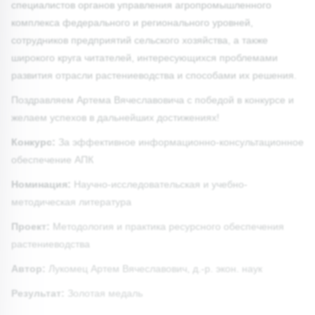
специалистов органов управления агропромышленного
комплекса федерального и регионального уровней,
сотрудников предприятий сельского хозяйства, а также
широкого круга читателей, интересующихся проблемами
развития отрасли растениеводства и способами их решения.
Поздравляем Артема Вячеславовича с победой в конкурсе и
желаем успехов в дальнейших достижениях!
Конкурс:
За эффективное информационно-консультационное
обеспечение АПК
Номинация:
Научно-исследовательская и учебно-
методическая литература
Проект:
Методология и практика ресурсного обеспечения
растениеводства
Автор:
Лукомец Артем Вячеславович, д.-р. экон. наук
Результат:
Золотая медаль