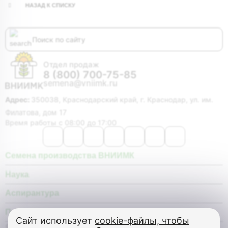
НАЗАД К СПИСКУ
Отдел продаж
8 (800) 700-75-85
semena@vniimk.ru
Адрес:
350038, Краснодарский край, г. Краснодар, ул. им.
Филатова, дом 17
Время работы с 08:00 до 17:00
Семена производства ВНИИМК
Наука
Аспирантура
Покупателю
Сайт использует
cookie-файлы, чтобы
© Федеральное государственное бюджетное научное