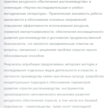
практика ресурсного обеспечения растениеводства» в
номинации «Научно-исследовательская и учебно-
методическая литература». Практическая значимость работы
заключается в обосновании основных направлений
повышения эффективности использования ресурсов,
снижения импортозависимости, обеспечения инновационного
развития растениеводства и достижения продовольственной
безопасности, что является своевременным ответом на
вопросы, связанные с решением проблем отрасли научно
обоснованным способом.
Результаты апробации предлагаемых авторских методик и
исследования отдельных видов деятельности в отрасли, в
частности производства семян масличных культур, разработка
концептуальных подходов и обоснование параметров
развития отрасли растениеводства, инструментов
организационно-экономического механизма развития
ресурсного обеспечения отрасли, в том числе его базовой
подотрасли – семеноводства, также носят прикладной