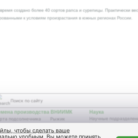
 время создано более 40 сортов рапса и сурепицы. Практически в
ованными к условиям произрастания в южных регионах России.
емена производства ВНИИМК
Наука
Научные подразделен
рта подсолнечника
Рыжик
Научные издания
бриды подсолнечника
Сурепица
айлы, чтобы сделать ваше
Селекционные достиж
я
Кунжут
изобретения,
мально удобным
. Вы можете принять