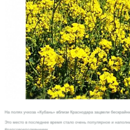
На полях учхоза «Кубань» вблизи Краснодара зацвели бескрай
Это место в последнее время стало очень популярное и наполн
#рапсовоеполевниимк