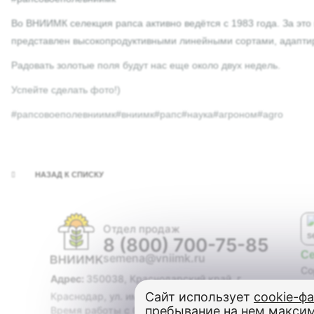
Во ВНИИМК селекция рапса активно ведётся с 1983 года. За это
представлен высокопродуктивными линейными сортами, адаптир
Радовать золотые поля будут нас еще около двух недель.
Успейте сделать фото!)
#рапсовоеполевниимк#вниимк#рапс#наука#агроном#agro
НАЗАД К СПИСКУ
Отдел продаж
8 (800) 700-75-85
С
semena@vniimk.ru
Со
Адрес:
350038, Краснодарский край, г.
Ги
Сайт использует
cookie-ф
Краснодар, ул. им. Филатова, дом 17
Со
пребывание на нем макси
Время работы с 08:00 до 17:00