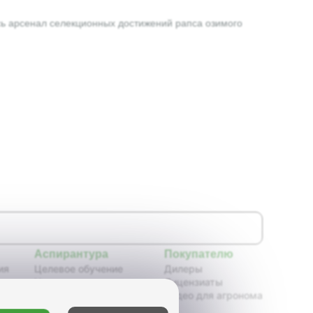
есь арсенал селекционных достижений рапса озимого
Аспирантура
Покупателю
ия
Целевое обучение
Дилеры
Новости аспирантуры
Лицензиаты
ения,
Нормативные документы
Видео для агронома
Портфолио аспирантов