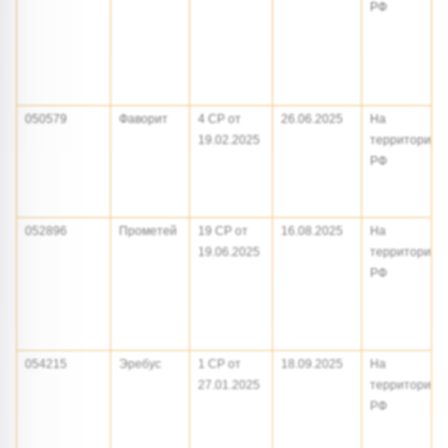
РФ
050579
Фаворит
4 СР от
26.06.2025
На
19.02.2025
территории
РФ
052896
Прометей
19 СР от
16.08.2025
На
19.06.2025
территории
РФ
054215
Эребус
1 СР от
18.09.2025
На
27.01.2025
территории
РФ