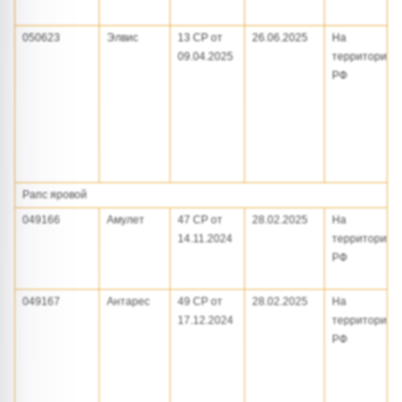
050623
Элвис
13 СР от
26.06.2025
На
09.04.2025
территории
РФ
Рапс яровой
049166
Амулет
47 СР от
28.02.2025
На
14.11.2024
территории
РФ
049167
Антарес
49 СР от
28.02.2025
На
17.12.2024
территории
РФ