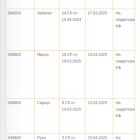
049354
Арбалет
24 СР от
27.03.2025
На
15.04.2024
территории
РФ
049803
Ярило
10 СР от
23.04.2025
На
19.03.2025
территории
РФ
049804
Сириус
9 СР от
23.04.2025
На
14.03.2025
территории
РФ
049805
Руян
3 СР от
23.04.2025
На