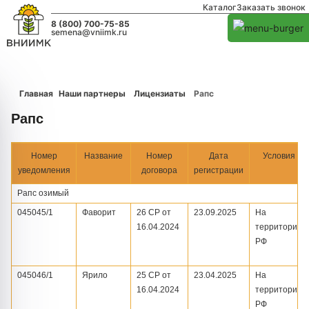
Каталог
Заказать звонок
8 (800) 700-75-85
semena@vniimk.ru
Главная
Наши партнеры
Лицензиаты
Рапс
Рапс
Номер
Название
Номер
Дата
Условия
уведомления
договора
регистрации
Рапс озимый
045045/1
Фаворит
26 СР от
23.09.2025
На
16.04.2024
территории
РФ
045046/1
Ярило
25 СР от
23.04.2025
На
16.04.2024
территории
РФ