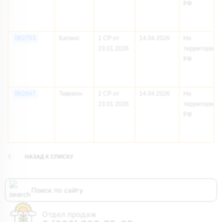
РФ
062753
Баланс
1 СР от
14.04.2026
На
23.01.2026
территории
РФ
062847
Таврион
2 СР от
14.04.2026
На
23.01.2026
территории
РФ
НАЗАД К СПИСКУ
Отдел продаж