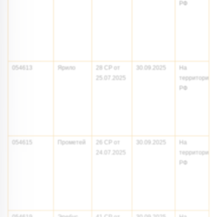
РФ
054613
Ярило
28 СР от
30.09.2025
На
25.07.2025
территории
РФ
054615
Прометей
26 СР от
30.09.2025
На
24.07.2025
территории
РФ