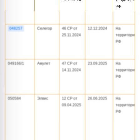
19.11.2024
территории
РФ
048257
Селегор
46 СР от
12.12.2024
На
25.11.2024
территории
РФ
049166/1
Амулет
47 СР от
23.09.2025
На
14.11.2024
территории
РФ
050584
Элвис
12 СР от
26.06.2025
На
09.04.2025
территории
РФ