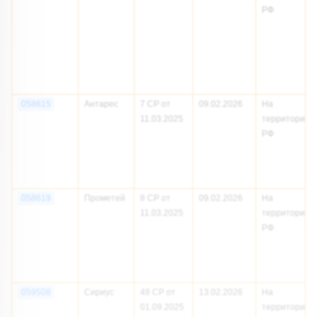
РФ
058615
Антарес
7 СР от
09.02.2026
На
11.03.2025
территории
РФ
058619
Прометей
8 СР от
09.02.2026
На
11.03.2025
территории
РФ
059508
Сириус
48 СР от
13.02.2026
На
01.09.2025
территории