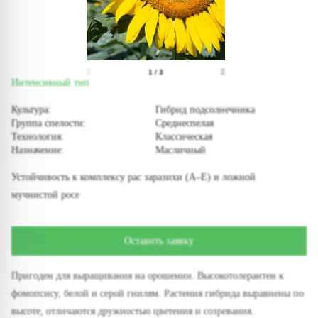
1
/
3
Интенсивный тип
Культура:
Гибрид подсолнечника
Группа спелости:
Среднеспелая
Технология:
Классическая
Назначение:
Масличный
Устойчивость к комплексу рас заразихи (А–Е) и ложной
мучнистой росе
Оставить заявку
Пригоден для выращивания на орошении. Высокотолерантен к
фомопсису, белой и серой гнилям. Растения гибрида выравнены по
высоте, отличаются дружностью цветения и созревания.