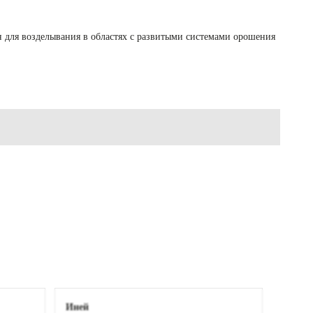
н для возделывания в областях с развитыми системами орошения
Иней
Вилана