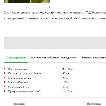
1
/
4
Сорт характеризуется холодоустойчивостью (до минус 5 °С), более г
в центральной и южной частях Казахстана на 44–50° северной широты
Характеристики
Устойчивость к болезням и вредителям
Регионы возделыв
Высота растения
90-110 см
Потенциальная урожайность
50 ц/га
Масличность семян
22 %
Масса 1000 семян
185 г
Содержание белка
45 %
Прикрепление нижнего боба
14-16 см
Вилана
Весточка