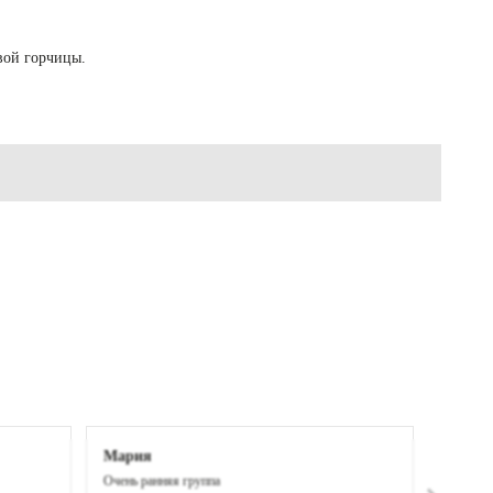
вой горчицы.
Мария
Очень ранняя группа