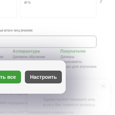
45 %
таний ФГБНУ ФНЦ ВНИИМК
Аспирантура
Покупателю
ия
Целевое обучение
Дилеры
Новости аспирантуры
Лицензиаты
ения,
Нормативные документы
Видео для агронома
Портфолио аспирантов
Расписание
ть все
Настроить
ия
Учебно-методическое
обеспечение
×
Бот Max
х
Учебные планы
учно-исследовательский институт масличных
Здравствуйте! Напишите мне,
К передано в ведение Минсельхоза России,
если у Вас появятся вопросы.
ми статьи 437 Гражданского кодекса РФ.