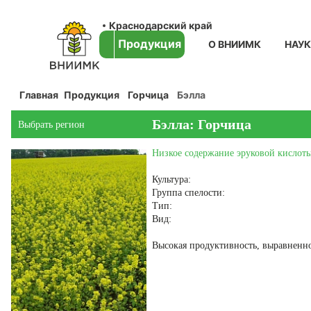
Краснодарский край
Продукция
О ВНИИМК
НАУ
Главная
Продукция
Горчица
Бэлла
Бэлла: Горчица
Выбрать регион
Низкое содержание эруковой кислоты
Культура:
Группа спелости:
Тип:
Вид:
Высокая продуктивность, выравненно