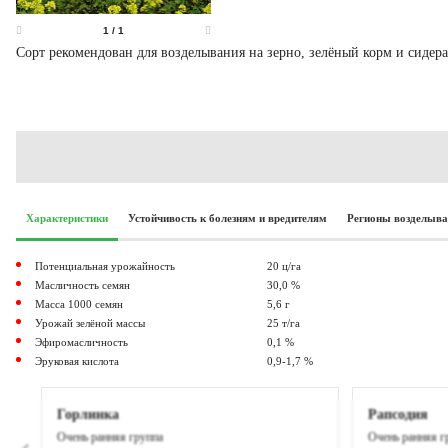
1
/
1
Сорт рекомендован для возделывания на зерно, зелёный корм и сидер
Характеристики
Устойчивость к болезням и вредителям
Регионы возделыв
Потенциальная урожайность
20 ц/га
Масличность семян
30,0 %
Масса 1000 семян
5,6 г
Урожай зелёной массы
25 т/га
Эфиромасличность
0,1 %
Эруковая кислота
0,9-1,7 %
Горлинка
Рапсодия
Очень ранняя группа
Очень ранняя г