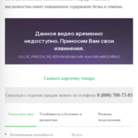
масличностью имеет повышенное содержание белка в семенах.
Скачать карточку товара
8 (800) 700-75-85
Связаться с отделом продаж можно по телефону
Характеристики
Устойчивость к болезням и
Регионы
вредителям
возделывания
Потенциальная урожайность
56 ц/га