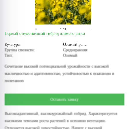
1
/
1
Первый отечественный гибрид озимого рапса
Культура:
Озимый рапс
Группа спелости:
Среднеранняя
Тип:
Озимый
Сочетание высокой потенциальной урожайности с высокой
масличностью и адаптивностью, устойчивостью к осыпанию и
полеганию
Оставить заявку
Высокоадаптивный, высокоурожайный гибрид. Характеризуется
высокими темпами роста растений в осеннюю вегетацию.
Отличается высокой зимостойкостью. Наряду с высокой