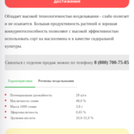
достижений
Обладает высокой технологичностью возделывания - слабо полегает
и не осыпается. Большая продуктивность растений и хорошая
конкурентоспособность позволяют с высокой эффективностью
использовать сорт на маслосемена и в качестве сидеральной
культуры.
8 (800) 700-75-85
Связаться с отделом продаж можно по телефону
Характеристики
Регионы возделывания
Потенциальная урожайность
28 ц/га
Масличность семян
48,0 %
Масса 1000 семян
3,8 г
Эфиромасличность
0,65 %
Эруковая кислота
20,0-32,0 %