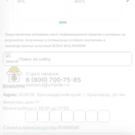
50 %
49,0 %
5
Представленные материалы носят информационный характер и основаны на
результатах, полученных в оптимальных условиях внутренних и
производственных испытаний ФГБНУ ФНЦ ВНИИМК
Отдел продаж
8 (800) 700-75-85
semena@vniimk.ru
Адрес:
350038, Краснодарский край, г. Краснодар, ул. им.
Филатова, дом 17
Время работы с 08:00 до 17:00
Семена производства ВНИИМК