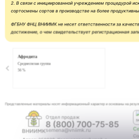
2. В связи с инициированной учреждением процедурой ис
сортосмены сортов в производстве на более продуктивны
ФГБНУ ФНЦ ВНИИМК не несет ответственности за качество
достижение, о чем свидетельствует регистрационная зап
Афродита
Среднеспелая группа
56 %
Представленные материалы носят информационный характер и основаны на резу
Отдел продаж
8 (800) 700-75-85
С
semena@vniimk.ru
Со