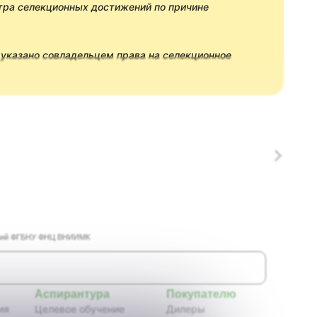
стра селекционных достижений по причине
 указано совладельцем права на селекционное
таний ФГБНУ ФНЦ ВНИИМК
Аспирантура
Покупателю
ия
Целевое обучение
Дилеры