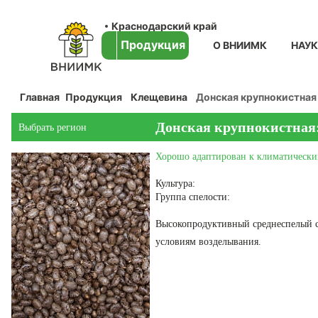
Краснодарский край
Продукция
О ВНИИМК
НАУ
Главная
Продукция
Клещевина
Донская крупнокистная
Донская крупнокистная
Выбрать регион
Хорошо адаптирован к климатически
Культура:
Группа спелости:
Высокопродуктивный среднеспелый с
условиям возделывания.