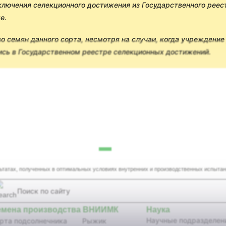
ключения селекционного достижения из Государственного рее
е.
 семян данного сорта, несмотря на случаи, когда учреждение
ись в Государственном реестре селекционных достижений.
льтатах, полученных в оптимальных условиях внутренних и производственных испы
емена производства ВНИИМК
Наука
Научные подразделен
рта подсолнечника
Рыжик