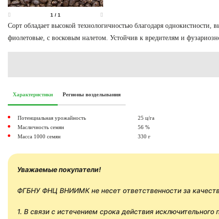
1
/
1
Сорт обладает высокой технологичностью благодаря однокистности, в
фиолетовые, с восковым налетом. Устойчив к вредителям и фузариоз
Характеристики
Регионы возделывания
Потенциальная урожайность
25 ц/га
Масличность семян
56 %
Масса 1000 семян
330 г
Уважаемые покупатели!
ФГБНУ ФНЦ ВНИИМК не несет ответственности за качество
1. В связи с истечением срока действия исключительного 