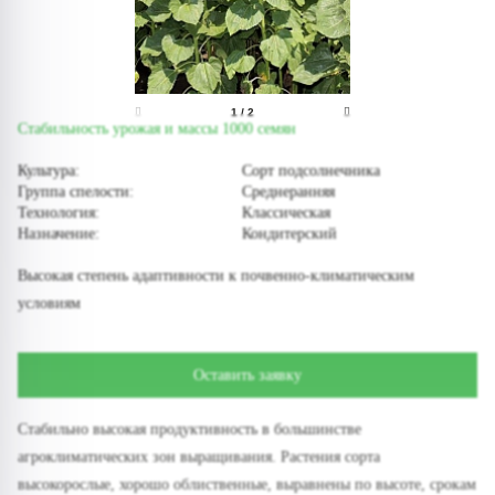
1
/
2
Стабильность урожая и массы 1000 семян
Культура:
Сорт подсолнечника
Группа спелости:
Среднеранняя
Технология:
Классическая
Назначение:
Кондитерский
Высокая степень адаптивности к почвенно-климатическим
условиям
Оставить заявку
Стабильно высокая продуктивность в большинстве
агроклиматических зон выращивания. Растения сорта
высокорослые, хорошо облиственные, выравнены по высоте, срокам