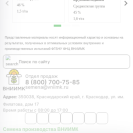
46 %
4
Среднеспелая группа
1,5 т/га
1,
45 %
1,6 т/га
Представленные материалы носят информационный характер и основаны на
результатах, полученных в оптимальных условиях внутренних и
производственных испытаний ФГБНУ ФНЦ ВНИИМК
Отдел продаж
8 (800) 700-75-85
semena@vniimk.ru
Адрес:
350038, Краснодарский край, г. Краснодар, ул. им.
Филатова, дом 17
Время работы с 08:00 до 17:00
Семена производства ВНИИМК