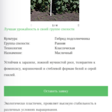
1
/
4
Лучшая урожайность в своей группе спелости
Культура:
Гибрид подсолнечника
Группа спелости:
Ранняя
Технология:
Классическая
Назначение:
Масличный
Устойчив к заразихе, ложной мучнистой росе, толерантен к
фомопсису, корзиночной и стеблевой формам белой и серой
гнилей.
Оставить заявку
Экологически пластичен, проявляет высокую стабильность в
различных условиях выращивания.