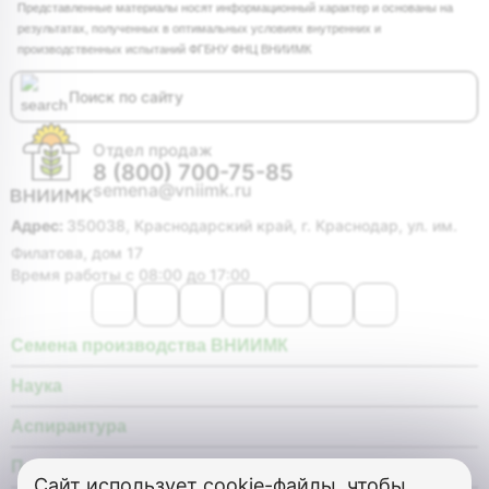
Представленные материалы носят информационный характер и основаны на
результатах, полученных в оптимальных условиях внутренних и
производственных испытаний ФГБНУ ФНЦ ВНИИМК
Отдел продаж
8 (800) 700-75-85
semena@vniimk.ru
Адрес:
350038, Краснодарский край, г. Краснодар, ул. им.
Филатова, дом 17
Время работы с 08:00 до 17:00
Семена производства ВНИИМК
Наука
Аспирантура
Покупателю
Сайт использует
cookie-файлы, чтобы