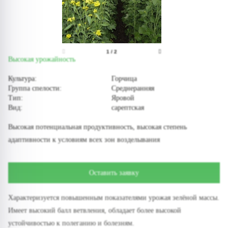
1
/
2
Высокая урожайность
Культура:
Горчица
Группа спелости:
Среднеранняя
Тип:
Яровой
Вид:
сарептская
Высокая потенциальная продуктивность, высокая степень
адаптивности к условиям всех зон возделывания
Оставить заявку
Характеризуется повышенным показателями урожая зелёной массы.
Имеет высокий балл ветвления, обладает более высокой
устойчивостью к полеганию и болезням.