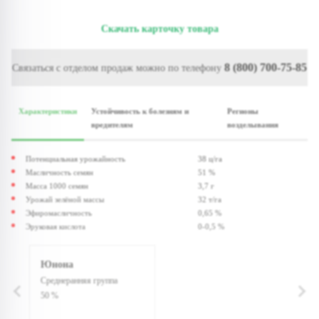
Скачать карточку товара
8 (800) 700-75-85
Связаться с отделом продаж можно по телефону
Характеристики
Устойчивость к болезням и
Регионы
вредителям
возделывания
Потенциальная урожайность
38 ц/га
Масличность семян
51 %
Масса 1000 семян
3,7 г
Урожай зелёной массы
32 т/га
Эфиромасличность
0,65 %
Эруковая кислота
0-0,5 %
Юнона
Среднеранняя группа
50 %