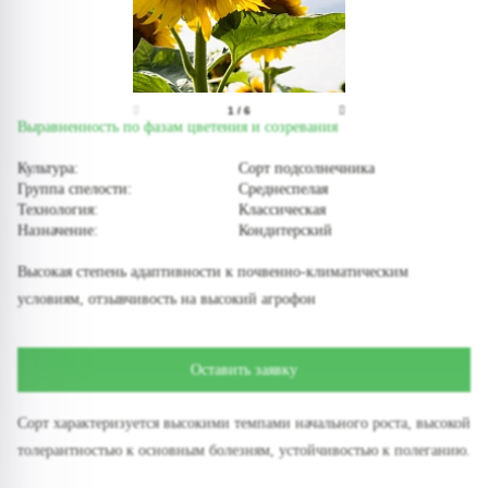
1
/
6
Выравненность по фазам цветения и созревания
Культура:
Сорт подсолнечника
Группа спелости:
Среднеспелая
Технология:
Классическая
Назначение:
Кондитерский
Высокая степень адаптивности к почвенно-климатическим
условиям, отзывчивость на высокий агрофон
Оставить заявку
Сорт характеризуется высокими темпами начального роста, высокой
толерантностью к основным болезням, устойчивостью к полеганию.