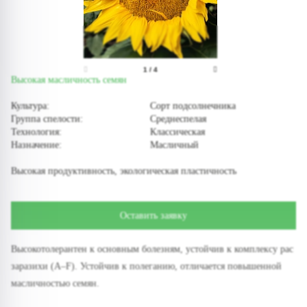
1
/
4
Высокая масличность семян
Культура:
Сорт подсолнечника
Группа спелости:
Среднеспелая
Технология:
Классическая
Назначение:
Масличный
Высокая продуктивность, экологическая пластичность
Оставить заявку
Высокотолерантен к основным болезням, устойчив к комплексу рас
заразихи (А–F). Устойчив к полеганию, отличается повышенной
масличностью семян.