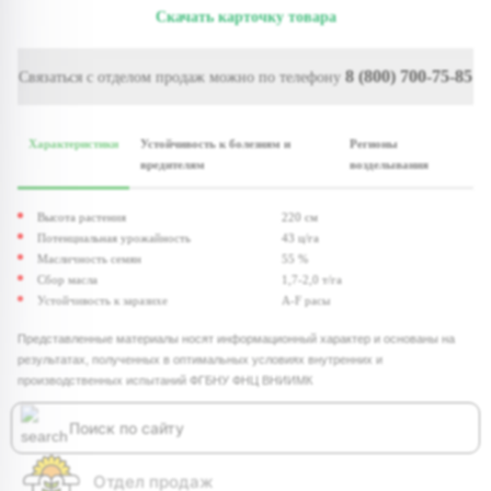
Скачать карточку товара
8 (800) 700-75-85
Связаться с отделом продаж можно по телефону
Характеристики
Устойчивость к болезням и
Регионы
вредителям
возделывания
Высота растения
220 см
Потенциальная урожайность
43 ц/га
Масличность семян
55 %
Сбор масла
1,7-2,0 т/га
Устойчивость к заразихе
A-F расы
Представленные материалы носят информационный характер и основаны на
результатах, полученных в оптимальных условиях внутренних и
производственных испытаний ФГБНУ ФНЦ ВНИИМК
Отдел продаж