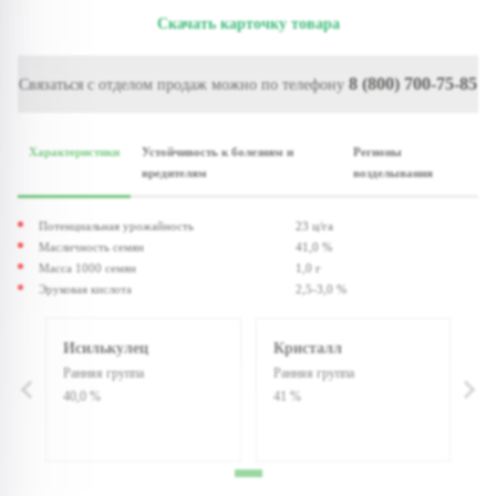
Скачать карточку товара
8 (800) 700-75-85
Связаться с отделом продаж можно по телефону
Характеристики
Устойчивость к болезням и
Регионы
вредителям
возделывания
Потенциальная урожайность
23 ц/га
Масличность семян
41,0 %
Масса 1000 семян
1,0 г
Эруковая кислота
2,5-3,0 %
Исилькулец
Кристалл
Ранняя группа
Ранняя группа
40,0 %
41 %