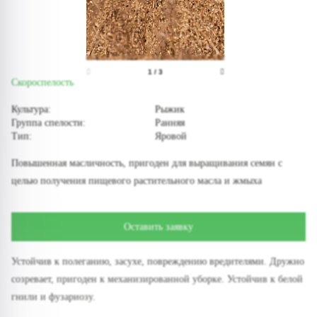
1
/
3
Скороспелость
Культура:
Рыжик
Группа спелости:
Ранняя
Тип:
Яровой
Повышенная масличность, пригоден для выращивания семян с
целью получения пищевого растительного масла и жмыха
Оставить заявку
Устойчив к полеганию, засухе, повреждению вредителями. Дружно
созревает, пригоден к механизированной уборке. Устойчив к белой
гнили и фузариозу.