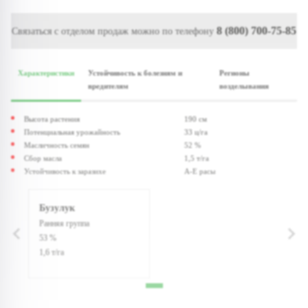
8 (800) 700-75-85
Связаться с отделом продаж можно по телефону
Характеристики
Устойчивость к болезням и
Регионы
вредителям
возделывания
Высота растения
190 см
Потенциальная урожайность
33 ц/га
Масличность семян
52 %
Сбор масла
1,5 т/га
Устойчивость к заразихе
A-E расы
Бузулук
Ранняя группа
53 %
1,6 т/га