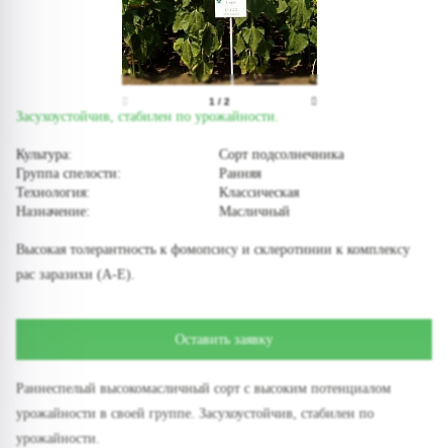
1
/
2
Засухоустойчив, стабилен по урожайности.
Культура:
Сорт подсолнечника
Группа спелости:
Ранняя
Технология:
Классическая
Назначение:
Масличный
Высокая толерантность к фомопсису и склеротинии к комплексу
рас заразихи (А-Е).
Оставить заявку
Раннеспелый высокомасличный сорт с высоким потенциалом
урожайности в своей группе. Засухоустойчив, стабилен по
урожайности.