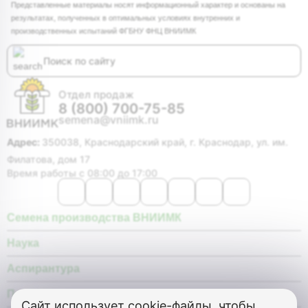
Представленные материалы носят информационный характер и основаны на
результатах, полученных в оптимальных условиях внутренних и
производственных испытаний ФГБНУ ФНЦ ВНИИМК
Отдел продаж
8 (800) 700-75-85
semena@vniimk.ru
Адрес:
350038, Краснодарский край, г. Краснодар, ул. им.
Филатова, дом 17
Время работы с 08:00 до 17:00
Семена производства ВНИИМК
Наука
Аспирантура
Покупателю
Сайт использует
cookie-файлы, чтобы