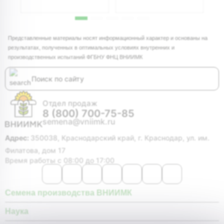
Представленные материалы носят информационный характер и основаны на
результатах, полученных в оптимальных условиях внутренних и
производственных испытаний ФГБНУ ФНЦ ВНИИМК
Отдел продаж
8 (800) 700-75-85
semena@vniimk.ru
Адрес:
350038, Краснодарский край, г. Краснодар, ул. им.
Филатова, дом 17
Время работы с 08:00 до 17:00
Семена производства ВНИИМК
Наука