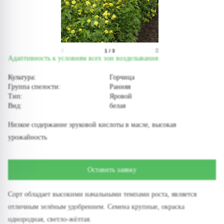
1
/
3
Адаптивность к условиям всех зон возделывания
Культура:
Горчица
Группа спелости:
Ранняя
Тип:
Яровой
Вид:
белая
Низкое содержание эруковой кислоты в масле, высокая
урожайность
Оставить заявку
Сорт обладает высокими начальными темпами роста, является
отличным зелёным удобрением. Семена крупные, окраска
однородная, светло-жёлтая.