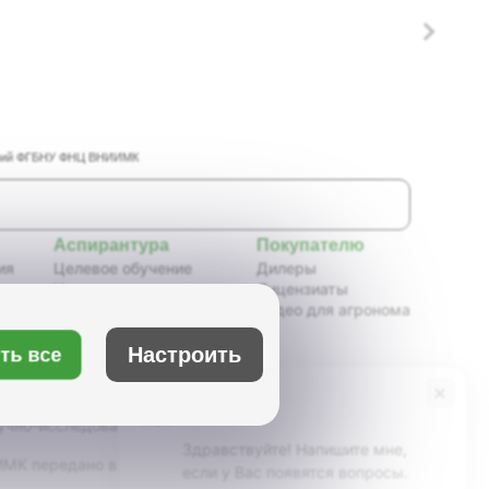
таний ФГБНУ ФНЦ ВНИИМК
Аспирантура
Покупателю
ия
Целевое обучение
Дилеры
Новости аспирантуры
Лицензиаты
ения,
Нормативные документы
Видео для агронома
Портфолио аспирантов
Расписание
ть все
Настроить
ия
Учебно-методическое
обеспечение
×
Бот Max
х
Учебные планы
учно-исследовательский институт масличных
Здравствуйте! Напишите мне,
К передано в ведение Минсельхоза России,
если у Вас появятся вопросы.