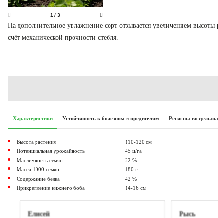
1
/
3
На дополнительное увлажнение сорт отзывается увеличением высоты р
счёт механической прочности стебля.
Характеристики
Устойчивость к болезням и вредителям
Регионы возделыв
Высота растения
110-120 см
Потенциальная урожайность
45 ц/га
Масличность семян
22 %
Масса 1000 семян
180 г
Содержание белка
42 %
Прикрепление нижнего боба
14-16 см
Елисей
Рысь