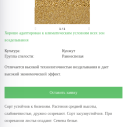
1
/
1
Хорошо адаптирован к климатическим условиям всех зон
возделывания
Культура:
Кунжут
Группа спелости:
Раннеспелая
Отличается высокой технологичностью возделывания и дает
высокий экономический эффект.
Оставить заявку
Сорт устойчив к болезням. Растения средней высоты,
слабоветвистые, дружно созревают. Сорт засухоустойчив. При
созревании листья опадают. Семена белые.