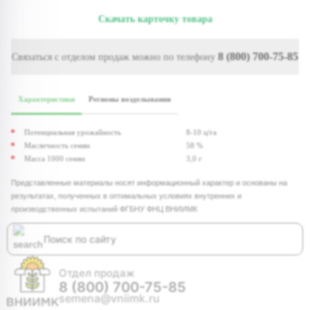
Скачать карточку товара
8 (800) 700-75-85
Связаться с отделом продаж можно по телефону
Характеристики
Регионы возделывания
Потенциальная урожайность
8-10 ц/га
Масличность семян
58 %
Масса 1000 семян
3,0 г
Представленные материалы носят информационный характер и основаны на
результатах, полученных в оптимальных условиях внутренних и
производственных испытаний ФГБНУ ФНЦ ВНИИМК
Отдел продаж
8 (800) 700-75-85
semena@vniimk.ru