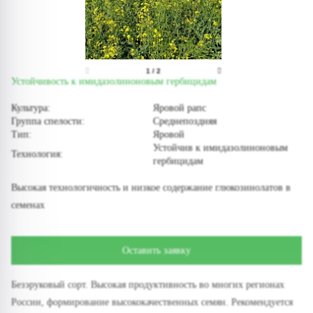
1
/
2
Устойчивость к имидазолиноновым гербицидам
Культура:
Яровой рапс
Группа спелости:
Среднепоздняя
Тип:
Яровой
Устойчив к имидазолиноновым
Технология:
гербицидам
Высокая технологичность и низкое содержание глюкозинолатов в
семенах
Оставить заявку
Безэруковый сорт. Высокая продуктивность во многих регионах
России, формирование высококачественных семян. Рекомендуется