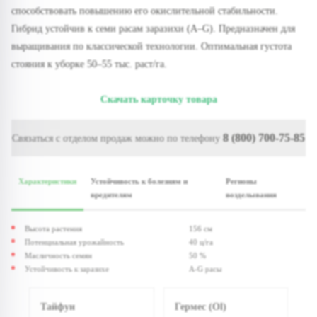
способствовать повышению его окислительной стабильности.
Гибрид устойчив к семи расам заразихи (A–G). Предназначен для
выращивания по классической технологии. Оптимальная густота
стояния к уборке 50–55 тыс. раст/га.
Скачать карточку товара
8 (800) 700-75-85
Связаться с отделом продаж можно по телефону
Характеристики
Устойчивость к болезням и
Регионы
вредителям
возделывания
Высота растения
156 см
Потенциальная урожайность
40 ц/га
Масличность семян
50 %
Устойчивость к заразихе
A-G расы
Тайфун
Гермес (Ol)
Р