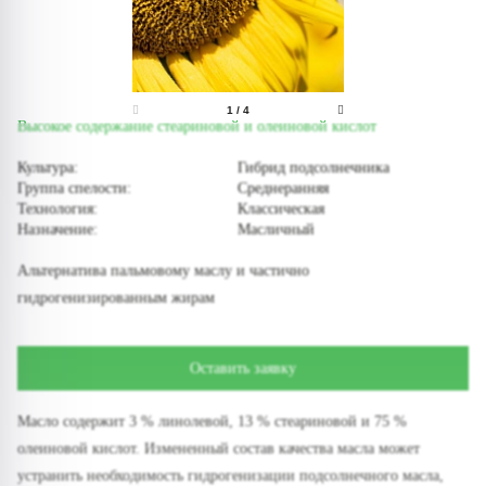
1
/
4
Высокое содержание стеариновой и олеиновой кислот
Культура:
Гибрид подсолнечника
Группа спелости:
Среднеранняя
Технология:
Классическая
Назначение:
Масличный
Альтернатива пальмовому маслу и частично
гидрогенизированным жирам
Оставить заявку
Масло содержит 3 % линолевой, 13 % стеариновой и 75 %
олеиновой кислот. Измененный состав качества масла может
устранить необходимость гидрогенизации подсолнечного масла,