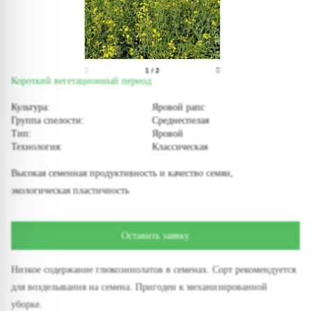
1
/
2
Короткий вегетационный период
Культура:
Яровой рапс
Группа спелости:
Среднеспелая
Тип:
Яровой
Технология:
Классическая
Высокая семенная продуктивность и качество семян,
экологическая пластичность
Оставить заявку
Низкое содержание глюкозинолатов в семенах. Сорт рекомендуется
для возделывания на семена. Пригоден к механизированной
уборке.