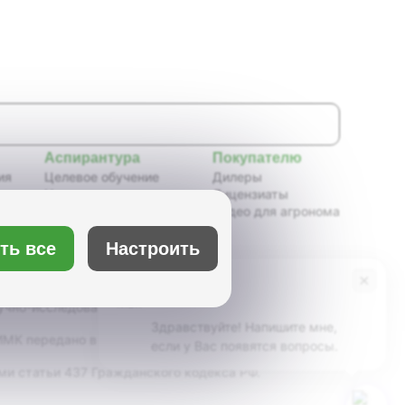
Аспирантура
Покупателю
ия
Целевое обучение
Дилеры
Новости аспирантуры
Лицензиаты
ения,
Нормативные документы
Видео для агронома
Портфолио аспирантов
Расписание
Настроить
ть все
ия
Учебно-методическое
обеспечение
×
Бот Max
х
Учебные планы
учно-исследовательский институт масличных
Здравствуйте! Напишите мне,
К передано в ведение Минсельхоза России,
если у Вас появятся вопросы.
ми статьи 437 Гражданского кодекса РФ.