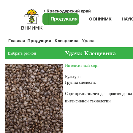
Краснодарский край
Продукция
О ВНИИМК
НАУ
Главная
Продукция
Клещевина
Удача
Удача: Клещевина
Выбрать регион
Интенсивный сорт
Культура:
Группа спелости:
Сорт предназначен для производства
интенсивной технологии