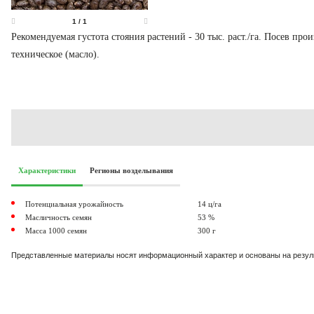
1
/
1
Рекомендуемая густота стояния растений - 30 тыс. раст./га. Посев п
техническое (масло).
Характеристики
Регионы возделывания
Потенциальная урожайность
14 ц/га
Масличность семян
53 %
Масса 1000 семян
300 г
Представленные материалы носят информационный характер и основаны на резу