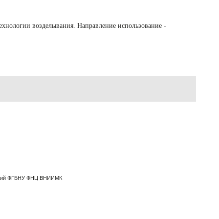
 технологии возделывания. Направление использование -
таний ФГБНУ ФНЦ ВНИИМК